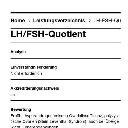
LH-​FSH-​Quo­ti­
Home
Leis­tungs­ver­zeich­nis
LH/FSH-​Quo­ti­ent
Ana­lyse
Ein­ver­ständ­nis­er­klä­rung
Nicht erfor­der­lich
Akkre­di­tie­rungs­nach­weis
Ja
Bewer­tung
Erhöht: hype­r­an­dro­gen­ämi­sche Ova­ri­al­in­suf­fi­zi­enz, poly­zys­
ti­sche Ova­rien (Stein-​Leven­thal-​Syn­drom), auch bei Über­ge­
wicht, Leber­er­kran­kun­gen