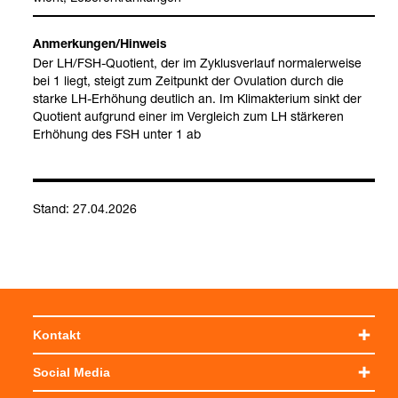
Anmer­kun­gen/Hin­weis
Der LH/FSH-​Quo­ti­ent, der im Zyklus­ver­lauf nor­ma­ler­weise
bei 1 liegt, steigt zum Zeit­punkt der Ovu­la­tion durch die
starke LH-​Erhö­hung deut­lich an. Im Kli­mak­te­rium sinkt der
Quo­ti­ent auf­grund einer im Ver­gleich zum LH stär­ke­ren
Erhö­hung des FSH unter 1 ab
Stand: 27.04.2026
Kontakt
Social Media