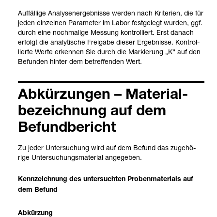
Auf­fäl­lige Ana­lys­en­er­geb­nisse wer­den nach Kri­te­rien, die für
jeden ein­zel­nen Para­me­ter im Labor fest­ge­legt wur­den, ggf.
durch eine noch­ma­lige Mes­sung kon­trol­liert. Erst danach
erfolgt die ana­ly­ti­sche Frei­gabe die­ser Ergeb­nisse. Kon­trol­
lierte Werte erken­nen Sie durch die Mar­kie­rung „K“ auf den
Befun­den hin­ter dem betref­fen­den Wert.
Abkür­zun­gen – Mate­ri­al­
be­zeich­nung auf dem
Befund­be­richt
Zu jeder Unter­su­chung wird auf dem Befund das zuge­hö­
rige Unter­su­chungs­ma­te­rial ange­ge­ben.
Kenn­zeich­nung des unter­such­ten Pro­ben­ma­te­ri­als auf
dem Befund