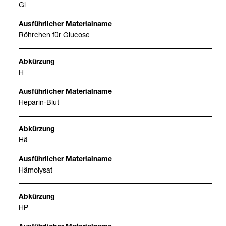
Gl
Röhr­chen für Glu­cose
H
Hepa­rin-​Blut
Hä
Hämo­ly­sat
HP