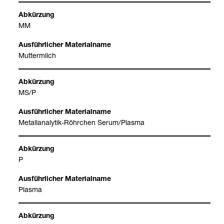
MM
Mut­ter­milch
MS/P
Metall­ana­ly­tik-​Röhr­chen Serum/Plasma
P
Plasma