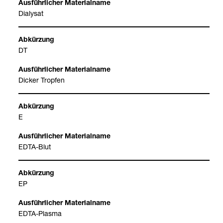
Dia­ly­sat
DT
Dicker Trop­fen
E
EDTA-​Blut
EP
EDTA-​Plasma