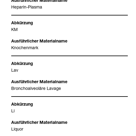
Hepa­rin-​Plasma
KM
Kno­chen­mark
Lav
Bron­cho­alveoläre Lavage
Li
Liquor