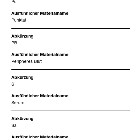
Pu
Punk­tat
PB
Peri­phe­res Blut
S
Serum
Sa