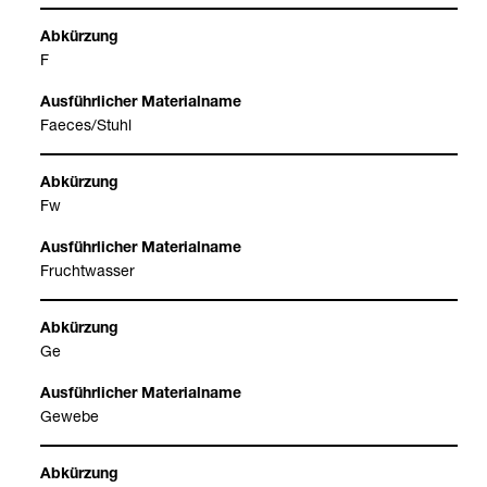
F
Faeces/Stuhl
Fw
Frucht­was­ser
Ge
Gewebe