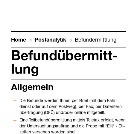
Befun­d­er­mitt­lung
Home
Post­ana­ly­tik
Befun­d­über­mitt­
lung
All­ge­mein
Die Befunde wer­den Ihnen per Brief (mit dem Fahr­
dienst oder auf dem Post­weg), per Fax, per Daten­fern­
über­tra­gung (DFÜ) und/oder online mit­ge­teilt.
Eine Teil­be­fun­d­über­mitt­lung mit­tels Tele­fax erfolgt, wenn
der Unter­su­chungs­auf­trag und die Probe mit "Eilt" - Eti­
ket­ten ver­se­hen wor­den sind.