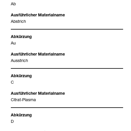
Ab
Abstrich
Au
Aus­strich
C
Citrat-​Plasma
D