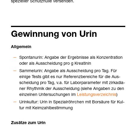
spe­zi­el­ler Schutz­hülle ver­sen­den.
Gewin­nung von Urin
All­ge­mein
Spon­tanurin: Angabe der Ergeb­nisse als Kon­zen­tra­tion
oder als Aus­schei­dung pro g Krea­ti­nin
Sam­mel­urin: Angabe als Aus­schei­dung pro Tag. Für
einige Tests gibt es nur Refe­renz­be­rei­che für die Aus­
schei­dung pro Tag, v.a. für Labor­pa­ra­me­ter mit zir­ka­dia­
ner Rhyth­mik der Aus­schei­dung (siehe Anga­ben zu den
ein­zel­nen Unter­su­chun­gen im
Leis­tungs­ver­zeich­nis
)
Urin­kul­tur: Urin in Spe­zi­al­röhr­chen mit Bor­säure für Kul­
tur mit Keim­zahl­be­stim­mung
Zusätze zum Urin