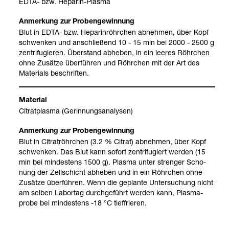
EDTA-​ bzw. Hepa­rin-​Plasma
Blut in EDTA-​ bzw. Hepa­rin­röhr­chen abneh­men, über Kopf
schwen­ken und anschlie­ßend 10 - 15 min bei 2000 - 2500 g
zen­tri­fu­gie­ren. Über­stand abhe­ben, in ein lee­res Röhr­chen
ohne Zusätze über­füh­ren und Röhr­chen mit der Art des
Mate­ri­als beschrif­ten.
Citrat­plasma (Gerin­nungs­ana­ly­sen)
Blut in Citra­t­röhr­chen (3.2 % Citrat) abneh­men, über Kopf
schwen­ken. Das Blut kann sofort zen­tri­fu­giert wer­den (15
min bei min­des­tens 1500 g). Plasma unter stren­ger Scho­
nung der Zell­schicht abhe­ben und in ein Röhr­chen ohne
Zusätze über­füh­ren. Wenn die geplante Unter­su­chung nicht
am sel­ben Labor­tag durch­ge­führt wer­den kann, Plas­ma­
probe bei min­des­tens -18 °C tief­frie­ren.