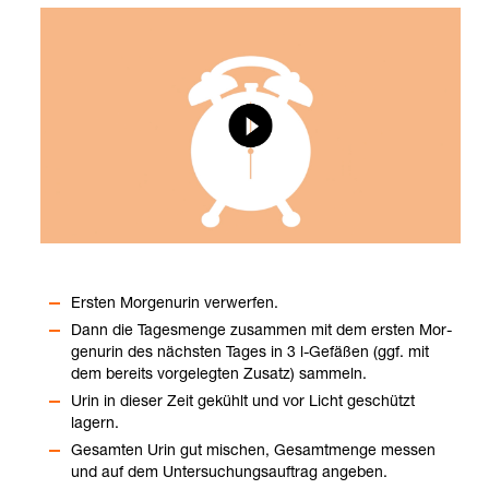
Ers­ten Mor­gen­urin ver­wer­fen.
Dann die Tages­menge zusam­men mit dem ers­ten Mor­
gen­urin des nächs­ten Tages in 3 l-​Gefä­ßen (ggf. mit
dem bereits vor­ge­leg­ten Zusatz) sam­meln.
Urin in die­ser Zeit gekühlt und vor Licht geschützt
lagern.
Gesam­ten Urin gut mischen, Gesamt­menge mes­sen
und auf dem Unter­su­chungs­auf­trag ange­ben.