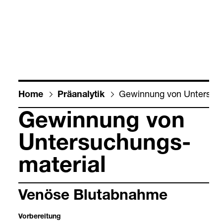
Gewin­nung von Unter­su­ch
Home
Prä­ana­ly­tik
Gewin­nung von
Unter­su­chungs­
ma­te­rial
Venöse Blut­ab­nahme
Vor­be­rei­tung