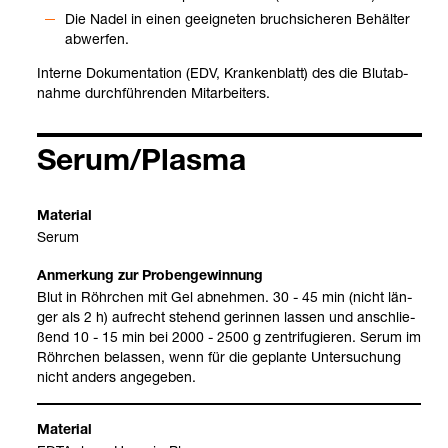
Die Nadel in einen geeig­ne­ten bruch­si­che­ren Behäl­ter
abwer­fen.
Interne Doku­men­ta­tion (EDV, Kran­ken­blatt) des die Blut­ab­
nahme durch­füh­ren­den Mit­ar­bei­ters.
Serum/Plasma
Serum
Blut in Röhr­chen mit Gel abneh­men. 30 - 45 min (nicht län­
ger als 2 h) auf­recht ste­hend gerin­nen las­sen und anschlie­
ßend 10 - 15 min bei 2000 - 2500 g zen­tri­fu­gie­ren. Serum im
Röhr­chen belas­sen, wenn für die geplante Unter­su­chung
nicht anders ange­ge­ben.