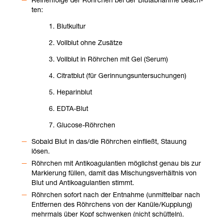
ten:
Blut­kul­tur
Voll­blut ohne Zusätze
Voll­blut in Röhr­chen mit Gel (Serum)
Citrat­blut (für Gerin­nungs­un­ter­su­chun­gen)
Hepa­rin­blut
EDTA-​Blut
Glu­cose-​Röhr­chen
Sobald Blut in das/die Röhr­chen ein­fließt, Stau­ung
lösen.
Röhr­chen mit Anti­ko­agu­lan­tien mög­lichst genau bis zur
Mar­kie­rung fül­len, damit das Mischungs­ver­hält­nis von
Blut und Anti­ko­agu­lan­tien stimmt.
Röhr­chen sofort nach der Ent­nahme (unmit­tel­bar nach
Ent­fer­nen des Röhr­chens von der Kanüle/Kupp­lung)
mehr­mals über Kopf schwen­ken (nicht schüt­teln).