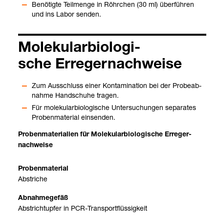
Benö­tigte Teil­menge in Röhr­chen (30 ml) über­füh­ren
und ins Labor sen­den.
Mole­ku­lar­bio­lo­gi­
sche Erre­ger­nach­weise
Zum Aus­schluss einer Kon­ta­mi­na­tion bei der Pro­be­ab­
nahme Hand­schuhe tra­gen.
Für mole­ku­lar­bio­lo­gi­sche Unter­su­chun­gen sepa­ra­tes
Pro­ben­ma­te­rial ein­sen­den.
Pro­ben­ma­te­ria­lien für Mole­ku­lar­bio­lo­gi­sche Erre­ger­
nach­weise
Abstri­che
Abst­rich­tup­fer in PCR-​Trans­port­flüs­sig­keit