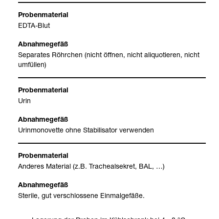
EDTA-​Blut
Sepa­ra­tes Röhr­chen (nicht öff­nen, nicht ali­quo­tie­ren, nicht
umfül­len)
Urin
Urin­mo­no­vette ohne Sta­bi­li­sa­tor ver­wen­den
Ande­res Mate­rial (z.B. Tra­che­al­se­kret, BAL, …)
Ste­rile, gut ver­schlos­sene Ein­mal­ge­fäße.
Sup­port