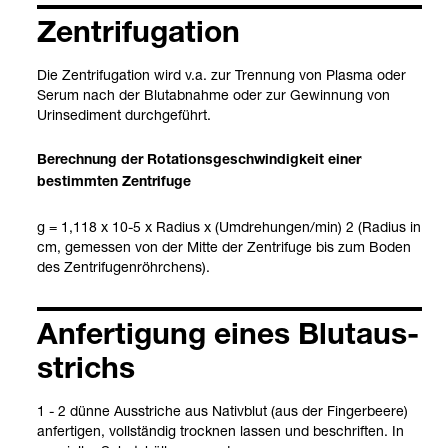
Zen­tri­fu­ga­tion
Die Zen­tri­fu­ga­tion wird v.a. zur Tren­nung von Plasma oder
Serum nach der Blut­ab­nahme oder zur Gewin­nung von
Urin­se­di­ment durch­ge­führt.
Berech­nung der Rota­ti­ons­ge­schwin­dig­keit einer
bestimm­ten Zen­tri­fuge
g = 1,118 x 10-5 x Radius x (Umdre­hun­gen/min) 2 (Radius in
cm, gemes­sen von der Mitte der Zen­tri­fuge bis zum Boden
des Zen­tri­fu­gen­röhr­chens).
Anfer­ti­gung eines Blut­aus­
strichs
1 - 2 dünne Aus­stri­che aus Nativ­blut (aus der Fin­ger­beere)
anfer­ti­gen, voll­stän­dig trock­nen las­sen und beschrif­ten. In