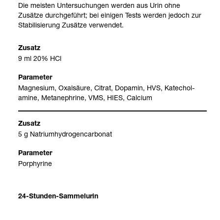
Die meis­ten Unter­su­chun­gen wer­den aus Urin ohne
Zusätze durch­ge­führt; bei eini­gen Tests wer­den jedoch zur
Sta­bi­li­sie­rung Zusätze ver­wen­det.
9 ml 20% HCl
Magne­sium, Oxal­säure, Citrat, Dopa­min, HVS, Katecho­l­
amine, Meta­ne­phrine, VMS, HIES, Cal­cium
5 g Natri­um­hy­dro­gen­car­bo­nat
Por­phy­rine
24-​Stun­den-​Sam­mel­urin