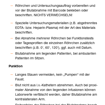
Röhr­chen und Unter­su­chungs­auf­trag vor­be­rei­ten und
vor der Blut­ab­nahme mit Bar­code bekle­ben oder
beschrif­ten. NICHTS VER­WECH­SELN!
Spe­zi­elle Unter­su­chungs­ma­te­ria­lien (z.B. abge­trenn­tes
EDTA-​ bzw. Hepa­rin-​Plasma) mit der Art des Mate­ri­als
beschrif­ten.
Bei Abnahme meh­re­rer Röhr­chen bei Funk­ti­ons­tests
oder Tages­pro­fi­len die ein­zel­nen Röhr­chen zusätz­lich
beschrif­ten (z.B. 0‘, 60‘, 120‘), ggf. auch mit Datum.
Blut­ab­nahme am lie­gen­den Pati­en­ten, bei ambu­lan­ten
Pati­en­ten im Sit­zen.
Punk­tion
Lan­ges Stauen ver­mei­den, kein „Pum­pen“ mit der
Faust.
Blut nicht aus i.v.-​Kathe­tern abneh­men. Auch bei pro­xi­
ma­ler Abnahme von den lie­gen­den Infu­sio­nen kön­nen
Labor­werte ver­fälscht wer­den, daher Blut­ab­nahme am
kon­tral­ate­ra­len Arm.
Rei­hen­folge der Röhr­chen bei der Blut­ab­nahme beach­