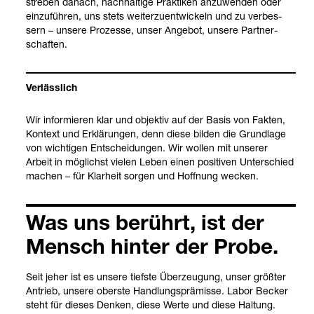
stre­ben danach, nach­hal­tige Prak­ti­ken anzu­wen­den oder
ein­zu­füh­ren, uns stets wei­ter­zu­ent­wi­ckeln und zu ver­bes­
sern – unsere Pro­zesse, unser Ange­bot, unsere Part­ner­
schaf­ten.
Ver­läss­lich
Wir infor­mie­ren klar und objek­tiv auf der Basis von Fak­ten,
Kon­text und Erklä­run­gen, denn diese bil­den die Grund­lage
von wich­ti­gen Ent­schei­dun­gen. Wir wol­len mit unse­rer
Arbeit in mög­lichst vie­len Leben einen posi­ti­ven Unter­schied
machen – für Klar­heit sor­gen und Hoff­nung wecken.
Was uns berührt, ist der
Mensch hin­ter der Probe.
Seit jeher ist es unsere tiefste Über­zeu­gung, unser größ­ter
Antrieb, unsere oberste Hand­lungs­prä­misse. Labor Becker
steht für die­ses Den­ken, diese Werte und diese Hal­tung.