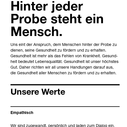
Hin­ter jeder
Probe steht ein
Mensch.
Uns eint der Anspruch, dem Men­schen hin­ter der Probe zu
die­nen, seine Gesund­heit zu för­dern und zu erhal­ten.
Gesund­heit ist mehr als das Feh­len von Krank­heit. Gesund­
heit bedeu­tet Lebens­qua­li­tät. Gesund­heit ist unser höchs­tes
Gut. Daher rich­ten wir all unsere Hand­lun­gen dar­auf aus,
die Gesund­heit aller Men­schen zu för­dern und zu erhal­ten.
Unsere Werte
Empa­thisch
Wir sind zuge­wandt, per­sön­lich und laden zum Dia­log ein.