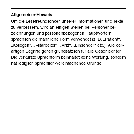
:
All­ge­mei­ner Hin­weis
Um die Lese­freund­lich­keit unse­rer Infor­ma­tio­nen und Texte
zu ver­bes­sern, wird an eini­gen Stel­len bei Per­so­nen­be­
zeich­nun­gen und per­so­nen­be­zo­ge­nen Haupt­wör­tern
sprach­lich die männ­li­che Form ver­wen­det (z. B. „Pati­ent“,
„Kol­le­gen“, „Mit­ar­bei­ter“, „Arzt“, „Ein­sen­der“ etc.). Alle der­
ar­ti­gen Begriffe gel­ten grund­sätz­lich für alle Geschlech­ter.
Die ver­kürzte Sprach­form beinhal­tet keine Wer­tung, son­dern
hat ledig­lich sprach­lich-​ver­ein­fa­chende Gründe.
Unsere Ser­vices
Medi­zi­ni­sches
Ihre Ein­stiegs­
Leis­tungs­spek­
mög­lich­kei­ten
trum
Kontakt