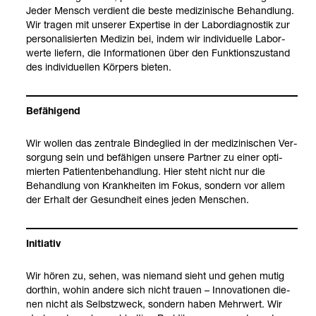
Jeder Mensch ver­dient die beste medi­zi­ni­sche Behand­lung.
Wir tra­gen mit unse­rer Exper­tise in der Labor­dia­gnos­tik zur
per­so­na­li­sier­ten Medi­zin bei, indem wir indi­vi­du­elle Labor­
werte lie­fern, die Infor­ma­tio­nen über den Funk­ti­ons­zu­stand
des indi­vi­du­el­len Kör­pers bie­ten.
Befä­hi­gend
Wir wol­len das zen­trale Bin­de­glied in der medi­zi­ni­schen Ver­
sor­gung sein und befä­hi­gen unsere Part­ner zu einer opti­
mier­ten Pati­en­ten­be­hand­lung. Hier steht nicht nur die
Behand­lung von Krank­hei­ten im Fokus, son­dern vor allem
der Erhalt der Gesund­heit eines jeden Men­schen.
Initia­tiv
Wir hören zu, sehen, was nie­mand sieht und gehen mutig
dort­hin, wohin andere sich nicht trauen – Inno­va­tio­nen die­
nen nicht als Selbst­zweck, son­dern haben Mehr­wert. Wir