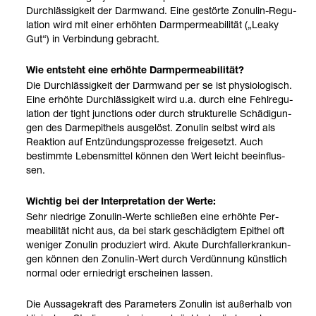
Durch­läs­sig­keit der Darm­wand. Eine gestörte Zonu­lin-​Regu­
la­tion wird mit einer erhöh­ten Darm­per­mea­bi­li­tät („Leaky
Gut“) in Ver­bin­dung gebracht.
Wie ent­steht eine erhöhte Darm­per­mea­bi­li­tät?
Die Durch­läs­sig­keit der Darm­wand per se ist phy­sio­lo­gisch.
Eine erhöhte Durch­läs­sig­keit wird u.a. durch eine Fehl­re­gu­
la­tion der tight junc­tions oder durch struk­tu­relle Schä­di­gun­
gen des Darm­epi­thels aus­ge­löst. Zonu­lin selbst wird als
Reak­tion auf Ent­zün­dungs­pro­zesse frei­ge­setzt. Auch
bestimmte Lebens­mit­tel kön­nen den Wert leicht beein­flus­
sen.
Wich­tig bei der Inter­pre­ta­tion der Werte:
Sehr nied­rige Zonu­lin-​Werte schlie­ßen eine erhöhte Per­
mea­bi­li­tät nicht aus, da bei stark geschä­dig­tem Epi­thel oft
weni­ger Zonu­lin pro­du­ziert wird. Akute Durch­fall­erkran­kun­
gen kön­nen den Zonu­lin-​Wert durch Ver­dün­nung künst­lich
nor­mal oder ernied­rigt erschei­nen las­sen.
Die Aus­sa­ge­kraft des Para­me­ters Zonu­lin ist außer­halb von