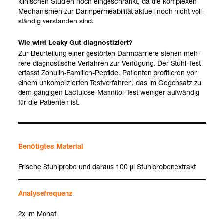
kli­ni­schen Stu­dien noch ein­ge­schränkt, da die kom­ple­xen
Mecha­nis­men zur Darm­per­mea­bi­li­tät aktu­ell noch nicht voll­
stän­dig ver­stan­den sind.
Wie wird Leaky Gut dia­gnos­ti­ziert?
Zur Beur­tei­lung einer gestör­ten Darm­bar­riere ste­hen meh­
rere dia­gnos­ti­sche Ver­fah­ren zur Ver­fü­gung. Der Stuhl-​Test
erfasst Zonu­lin-​Fami­lien-​Pep­tide. Pati­en­ten pro­fi­tie­ren von
einem unkom­pli­zier­ten Test­ver­fah­ren, das im Gegen­satz zu
dem gän­gi­gen Lac­tu­lose-​Man­ni­tol-​Test weni­ger auf­wän­dig
für die Pati­en­ten ist.
Benö­tig­tes Mate­rial
Fri­sche Stuhl­probe und dar­aus 100 µl Stuhl­pro­ben­ex­trakt
Ana­ly­se­fre­quenz
2x im Monat