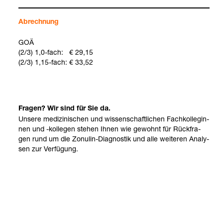
Abrech­nung
GOÄ
(2/3) 1,0-​fach: € 29,15
(2/3) 1,15-​fach: € 33,52
Fra­gen? Wir sind für Sie da.
Unsere medi­zi­ni­schen und wis­sen­schaft­li­chen Fach­kol­le­gin­
nen und -​kol­le­gen ste­hen Ihnen wie gewohnt für Rück­fra­
gen rund um die Zonu­lin-​Dia­gnos­tik und alle wei­te­ren Ana­ly­
sen zur Ver­fü­gung.