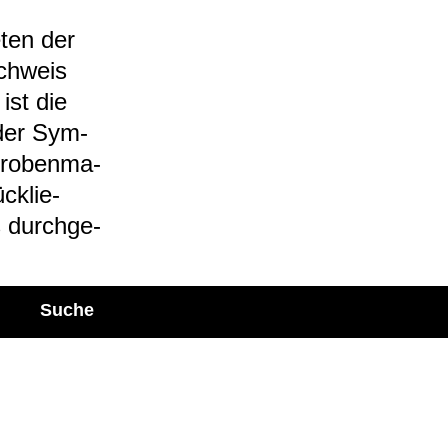
­ten der
ch­weis
ist die
 der Sym­
ro­ben­ma­
ck­lie­
s durch­ge­
Suche