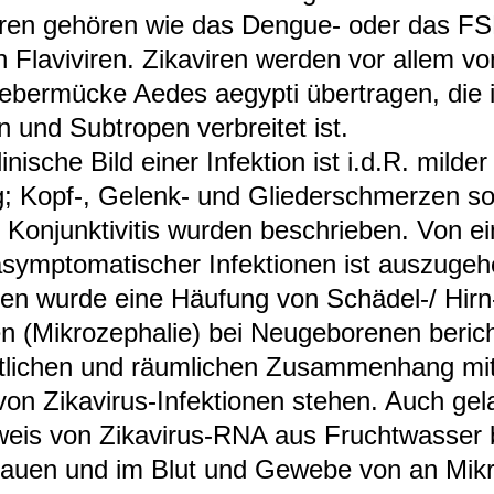
i­ren gehö­ren wie das Den­gue-​ oder das F
 Fla­vi­vi­ren. Zika­vi­ren wer­den vor allem v
ie­ber­mü­cke Aedes aegypti über­tra­gen, die
n und Sub­tro­pen ver­brei­tet ist.
i­ni­sche Bild einer Infek­tion ist i.d.R. mil­de
; Kopf-​, Gelenk-​ und Glie­der­schmer­zen s
ge Kon­junk­ti­vi­tis wur­den beschrie­ben. Von 
sym­pto­ma­ti­scher Infek­tio­nen ist aus­zu­ge
­lien wurde eine Häu­fung von Schä­del-​/ Hirn-​
n (Mikro­ze­pha­lie) bei Neu­ge­bo­re­nen berich
t­li­chen und räum­li­chen Zusam­men­hang mi
on Zika­vi­rus-​Infek­tio­nen ste­hen. Auch ge
eis von Zika­vi­rus-​RNA aus Frucht­was­ser b
rauen und im Blut und Gewebe von an Mikro­