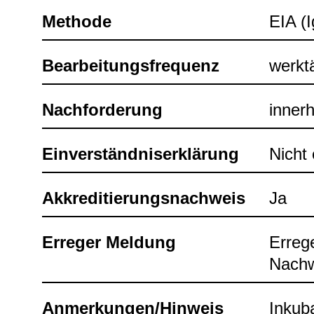
Methode
EIA (
Bear­bei­tungs­fre­quenz
werk­t
Nach­for­de­rung
inner­
Ein­ver­ständ­nis­er­klä­rung
Nicht e
Akkre­di­tie­rungs­nach­weis
Ja
Erre­ger Mel­dung
Erre­g
Nach­w
Anmer­kun­gen/Hin­weis
Inku­b