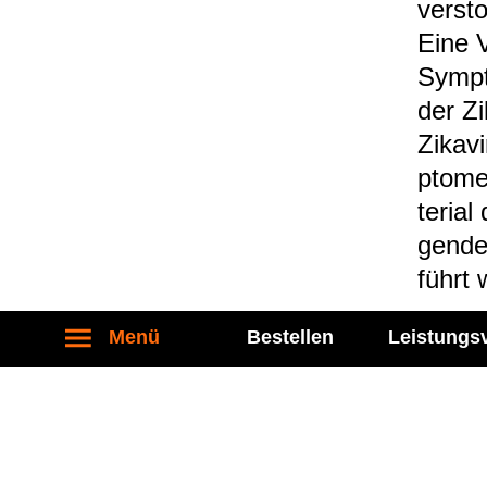
ver­st
Eine V
Sym­p
der Zi
Zika­v
ptome 
te­ria
gende 
führt 
Menü
Bestellen
Leistungs
Stand: 27.04.2026