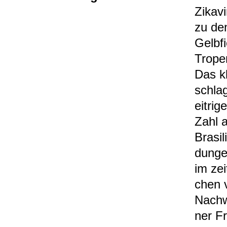
Zika­v
zu den
Gelb­f
Tro­pe
Das kl
schlag
eit­ri
Zahl a
Bra­si
dun­ge
im zei
chen v
Nach­w
ner F