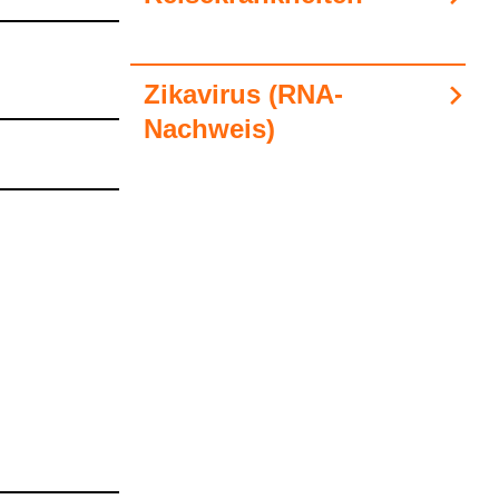
Zika­vi­rus (RNA-​
Nach­weis)