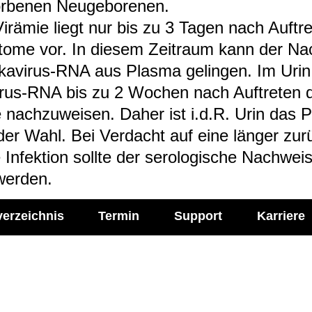
or­be­nen Neu­ge­bo­re­nen.
irä­mie liegt nur bis zu 3 Tagen nach Auf­tre
tome vor. In die­sem Zeit­raum kann der Na
ka­vi­rus-​RNA aus Plasma gelin­gen. Im Urin 
i­rus-​RNA bis zu 2 Wochen nach Auf­tre­ten
nach­zu­wei­sen. Daher ist i.d.R. Urin das P
l der Wahl. Bei Ver­dacht auf eine län­ger zurü
Infek­tion sollte der sero­lo­gi­sche Nach­wei
wer­den.
verzeichnis
Termin
Support
Karriere