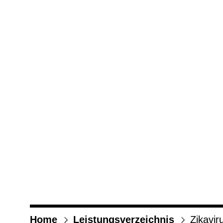
Home
Leis­tungs­ver­zeich­nis
Zika­vi­