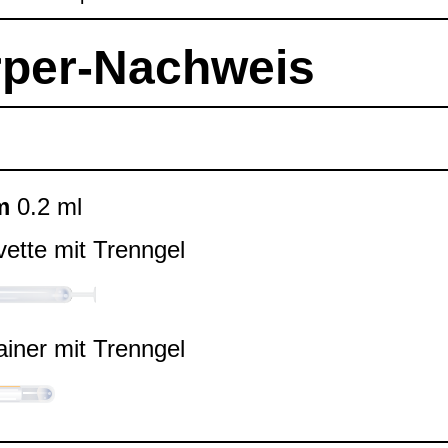
r­per-​Nach­weis
m
0.2 ml
ette mit Trenn­gel
ai­ner mit Trenn­gel