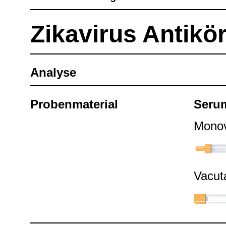
Zika­vi­rus Anti­kö
Ana­lyse
Pro­ben­ma­te­rial
Seru
Mono­v
Vacu­t