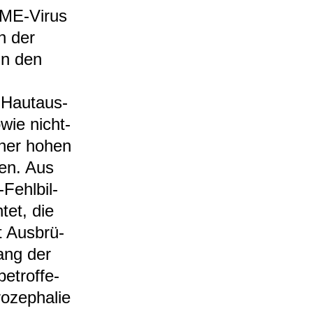
SME-​Virus
on der
 in den
r Haut­aus­
owie nicht­
einer hohen
­hen. Aus
Fehl­bil­
­tet, die
t Aus­brü­
lang der
etrof­fe­
ze­pha­lie