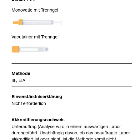
Serum
Mono­vette mit Trenn­gel
Vacu­tai­ner mit Trenn­gel
Methode
IIF, EIA
Ein­ver­ständ­nis­er­klä­rung
Nicht erfor­der­lich
Akkre­di­tie­rungs­nach­weis
Unter­auf­trag (Ana­lyse wird in einem aus­wär­ti­gen Labor
durch­ge­führt. Unab­hän­gig davon, ob das beauf­tragte Labor
akkre­di­tiert ist oder nicht, ist die Methode somit nicht