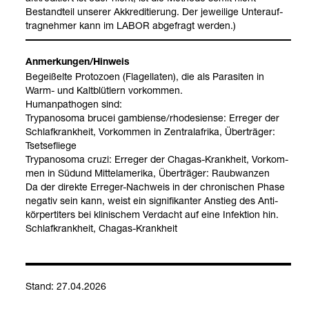
Bestand­teil unse­rer Akkre­di­tie­rung. Der jewei­lige Unter­auf­
trag­neh­mer kann im LABOR abge­fragt wer­den.)
Anmer­kun­gen/Hin­weis
Begei­ßelte Pro­to­zoen (Fla­gel­la­ten), die als Para­si­ten in
Warm-​ und Kalt­blüt­lern vor­kom­men.
Human­pa­tho­gen sind:
Try­pa­no­soma brucei gam­bi­ense/rho­de­si­ense: Erre­ger der
Schlaf­krank­heit, Vor­kom­men in Zen­tral­afrika, Über­trä­ger:
Tse­tse­fliege
Try­pa­no­soma cruzi: Erre­ger der Cha­gas-​Krank­heit, Vor­kom­
men in Süd­und Mit­tel­ame­rika, Über­trä­ger: Raub­wan­zen
Da der direkte Erre­ger-​Nach­weis in der chro­ni­schen Phase
nega­tiv sein kann, weist ein signi­fi­kan­ter Anstieg des Anti­
kör­per­ti­ters bei kli­ni­schem Ver­dacht auf eine Infek­tion hin.
Schlaf­krank­heit, Cha­gas-​Krank­heit
Stand: 27.04.2026