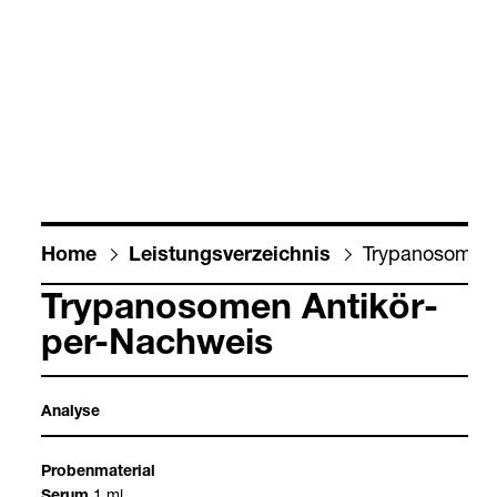
Try­pa­no­so­men
Home
Leis­tungs­ver­zeich­nis
Try­pa­no­so­men Anti­kör­
per-​Nach­weis
Ana­lyse
Pro­ben­ma­te­rial
1 ml