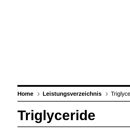
Home
Leis­tungs­ver­zeich­nis
Tri­gly­c
Tri­gly­ce­ride