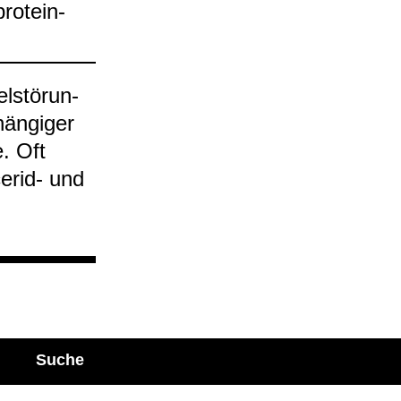
pro­tein­
l­stö­run­
hän­gi­ger
e. Oft
e­rid-​ und
Suche