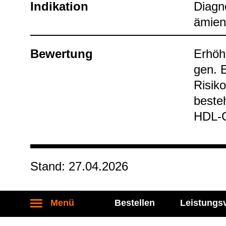
Indi­ka­tion
Dia­gn
ämie
Bewer­tung
Erhöht
gen. E
Risi­ko
besteh
HDL-​Ch
Stand: 27.04.2026
Menü
Bestellen
Leistungs