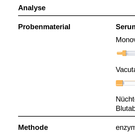
Ana­lyse
Pro­ben­ma­te­rial
Seru
Mono­v
Vacu­t
Nüch­
Blut­
Methode
enzy­m