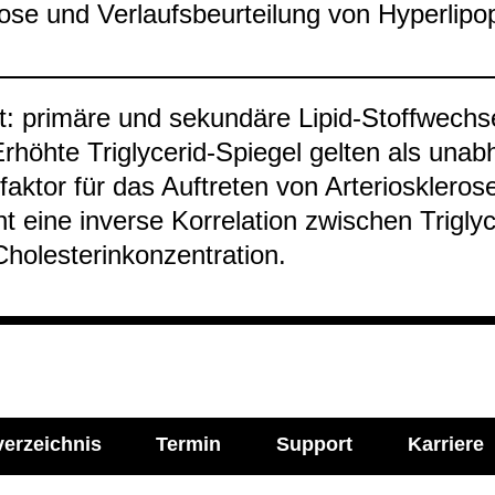
ose und Ver­laufs­be­ur­tei­lung von Hyper­li­po­
n
: pri­märe und sekun­däre Lipid-​Stoff­wech­se
rhöhte Tri­gly­ce­rid-​Spie­gel gel­ten als unab­
­fak­tor für das Auf­tre­ten von Arte­rio­skle­ros
t eine inverse Kor­re­la­tion zwi­schen Tri­gly­c
o­le­ste­r­inkon­zen­tra­tion.
verzeichnis
Termin
Support
Karriere