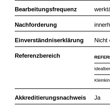
Bear­bei­tungs­fre­quenz
werk­t
Nach­for­de­rung
inner­
Ein­ver­ständ­nis­er­klä­rung
Nicht e
Refe­renz­be­reich
REFE­R
Ide­al­be
Klein­ki
Akkre­di­tie­rungs­nach­weis
Ja