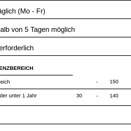
äg­lich (Mo - Fr)
halb von 5 Tagen mög­lich
rfor­der­lich
ENZ­BE­REICH
-
150
­reich
n­der unter 1 Jahr
30
-
140