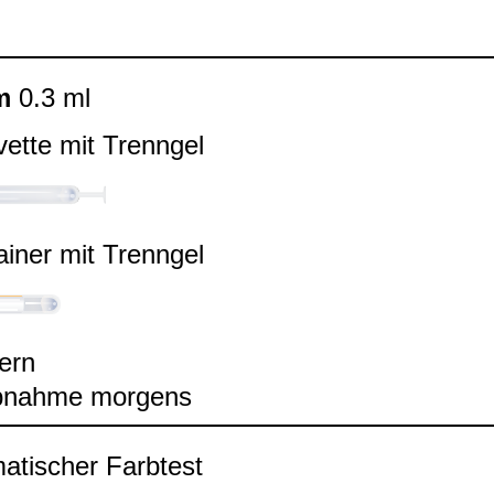
m
0.3 ml
ette mit Trenn­gel
ai­ner mit Trenn­gel
tern
ab­nahme mor­gens
a­ti­scher Farb­test