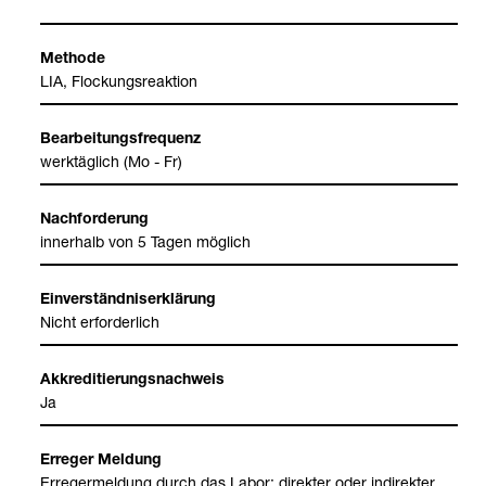
Methode
LIA, Flo­ckungs­re­ak­tion
Bear­bei­tungs­fre­quenz
werk­täg­lich (Mo - Fr)
Nach­for­de­rung
inner­halb von 5 Tagen mög­lich
Ein­ver­ständ­nis­er­klä­rung
Nicht erfor­der­lich
Akkre­di­tie­rungs­nach­weis
Ja
Erre­ger Mel­dung
Erre­ger­mel­dung durch das Labor: direk­ter oder indi­rek­ter