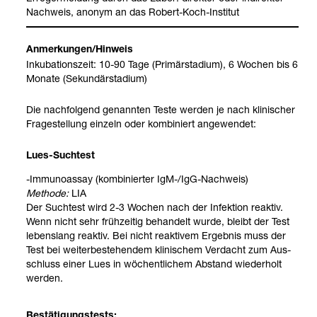
Nach­weis, anonym an das Robert-​Koch-​Insti­tut
Anmer­kun­gen/Hin­weis
Inku­ba­ti­ons­zeit: 10-90 Tage (Pri­märsta­dium), 6 Wochen bis 6
Monate (Sekun­därsta­dium)
Die nach­fol­gend genann­ten Teste wer­den je nach kli­ni­scher
Fra­ge­stel­lung ein­zeln oder kom­bi­niert ange­wen­det:
Lues-​Such­test
-​Immu­n­oas­say (kom­bi­nier­ter IgM-​/IgG-​Nach­weis)
Methode:
LIA
Der Such­test wird 2-3 Wochen nach der Infek­tion reak­tiv.
Wenn nicht sehr früh­zei­tig behan­delt wurde, bleibt der Test
lebens­lang reak­tiv. Bei nicht reak­ti­vem Ergeb­nis muss der
Test bei wei­ter­be­stehen­dem kli­ni­schem Ver­dacht zum Aus­
schluss einer Lues in wöchent­li­chem Abstand wie­der­holt
wer­den.
Bestä­ti­gungs­tests: