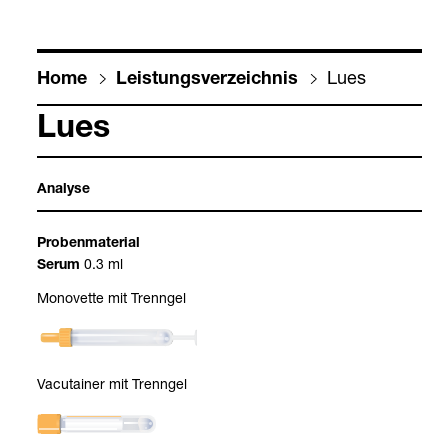
Lues
Home
Leis­tungs­ver­zeich­nis
Lues
Ana­lyse
Pro­ben­ma­te­rial
0.3 ml
Serum
Mono­vette mit Trenn­gel
Vacu­tai­ner mit Trenn­gel