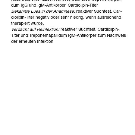
dum IgG und IgM-​Anti­kör­per, Car­dio­li­pin-​Titer
Bekannte Lues in der Ana­mnese:
reak­ti­ver Such­test, Car­
dio­li­pin-​Titer nega­tiv oder sehr nied­rig, wenn aus­rei­chend
the­ra­piert wurde.
Ver­dacht auf Reinfek­tion:
reak­ti­ver Such­test, Car­dio­li­pin-​
Titer und Tre­po­ne­ma­palli­dum IgM-​Anti­kör­per zum Nach­weis
der erneu­ten Infek­tion
T. palli­dum
kann dia­pla­zen­tar auf den Fetus bzw. Embryo
über­tra­gen wer­den (siehe auch unter Schwan­ger­schaft)
Stand: 27.04.2026
Kontakt
Social Media