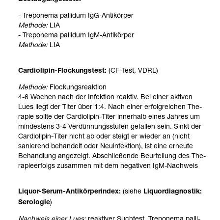
- Tre­po­nema palli­dum IgG-​Anti­kör­per
Methode:
LIA
- Tre­po­nema palli­dum IgM-​Anti­kör­per
Methode:
LIA
(CF-​Test, VDRL)
Car­dio­li­pin-​Flo­ckungs­test:
Methode:
Flo­ckungs­re­ak­tion
4-6 Wochen nach der Infek­tion reak­tiv. Bei einer akti­ven
Lues liegt der Titer über 1:4. Nach einer erfolg­rei­chen The­
ra­pie sollte der Car­dio­li­pin-​Titer inner­halb eines Jah­res um
min­des­tens 3-4 Ver­dün­nungs­stu­fen gefal­len sein. Sinkt der
Car­dio­li­pin-​Titer nicht ab oder steigt er wie­der an (nicht
sanie­rend behan­delt oder Neu­in­fek­tion), ist eine erneute
Behand­lung ange­zeigt. Abschlie­ßende Beur­tei­lung des The­
ra­pie­er­folgs zusam­men mit dem nega­ti­ven IgM-​Nach­weis
(siehe
Liquor-​Serum-​Anti­kör­per­in­dex:
Liquor­dia­gnos­tik:
)
Sero­lo­gie
Nach­weis einer Lues:
reak­ti­ver Such­test, Tre­po­nema palli­