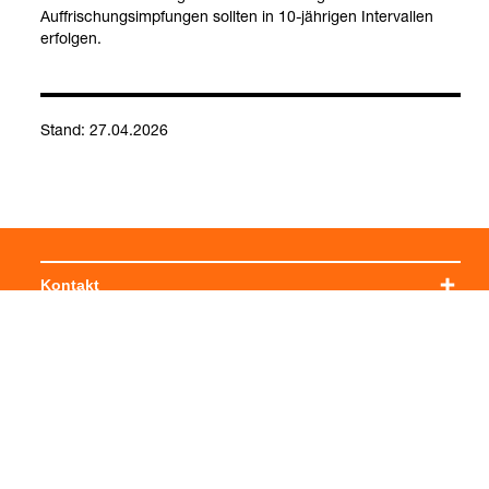
Auf­fri­schungs­imp­fun­gen soll­ten in 10-​jäh­ri­gen Inter­val­len
erfol­gen.
Stand: 27.04.2026
Kontakt
Social Media
Impressum
Allgemeine Einkaufsbedingungen