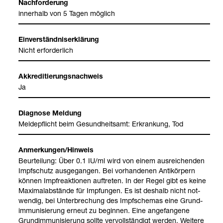
Nach­for­de­rung
inner­halb von 5 Tagen mög­lich
Ein­ver­ständ­nis­er­klä­rung
Nicht erfor­der­lich
Akkre­di­tie­rungs­nach­weis
Ja
Dia­gnose Mel­dung
Mel­de­pflicht beim Gesund­heits­amt: Erkran­kung, Tod
Anmer­kun­gen/Hin­weis
Beur­tei­lung: Über 0.1 IU/ml wird von einem aus­rei­chen­den
Impf­schutz aus­ge­gan­gen. Bei vor­han­de­nen Anti­kör­pern
kön­nen Impf­re­ak­tio­nen auf­tre­ten. In der Regel gibt es keine
Maxi­mal­ab­stände für Imp­fun­gen. Es ist des­halb nicht not­
wen­dig, bei Unter­bre­chung des Impf­sche­mas eine Grund­
im­mu­ni­sie­rung erneut zu begin­nen. Eine ange­fan­gene
Grund­im­mu­ni­sie­rung sollte ver­voll­stän­digt wer­den. Wei­tere