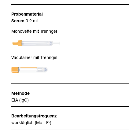
Pro­ben­ma­te­rial
0.2 ml
Serum
Mono­vette mit Trenn­gel
Vacu­tai­ner mit Trenn­gel
Methode
EIA (IgG)
Bear­bei­tungs­fre­quenz
werk­täg­lich (Mo - Fr)