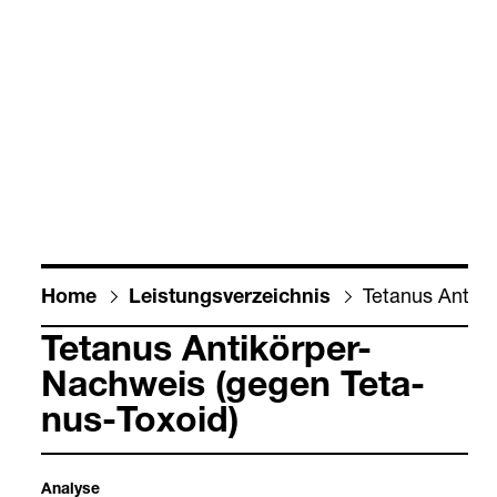
Teta­nus Anti­kö
Home
Leis­tungs­ver­zeich­nis
Teta­nus Anti­kör­per-​
Nach­weis (gegen Teta­
nus-​Toxoid)
Ana­lyse