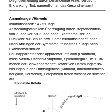
Dia­gno­se­mel­dung durch behan­delnde Ärzte: Ver­dacht,
Erkran­kung, Tod, nament­lich an das Gesund­heits­amt
Anmer­kun­gen/Hin­weis
Inku­ba­ti­ons­zeit: 14 - 21 Tage
Anste­ckungs­fä­hig­keit: Über­tra­gung durch Tröpf­chen­in­fek­
tion 7 Tage vor bis 7 Tage nach Exan­the­m­aus­bruch
Rück­kehr zur Schule bzw. Gemein­schafts­ein­rich­tun­gen:
Nach Abklin­gen der Sym­ptome, frü­hes­tens 7 Tage nach
Exan­the­m­aus­bruch
Bei inap­pa­ren­ter oder appa­ren­ter Infek­tion (Exan­them,
milde Nasen-​ Rachen-​Sym­ptome, Sple­no­me­ga­lie) im 1. Tri­
me­non der Schwan­ger­schaft Gefahr von Hem­mungs­miss­
bil­dun­gen in der Embryo­ge­nese (Kata­rakt, Innen­ohr­schwer­
hö­rig­keit, Herz­feh­ler), Fetopa­thien tre­ten wesent­lich sel­te­ner
auf.