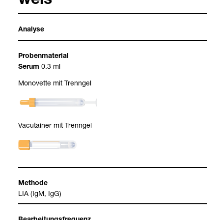
weis
Ana­lyse
Pro­ben­ma­te­rial
0.3 ml
Serum
Mono­vette mit Trenn­gel
Vacu­tai­ner mit Trenn­gel
Methode
LIA (IgM, IgG)