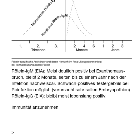
Röteln-​IgM (EIA): Meist deut­lich posi­tiv bei Exan­the­m­aus­
bruch, bleibt 2 Monate, sel­ten bis zu einem Jahr nach der
Infek­tion nach­weis­bar. Schwach-​posi­ti­ves Test­ergeb­nis bei
Reinfek­tion mög­lich (ver­ur­sacht sehr sel­ten Embryo­pa­thien)
Röteln-​IgG (EIA): bleibt meist lebens­lang posi­tiv:
Immu­ni­tät anzu­neh­men
>