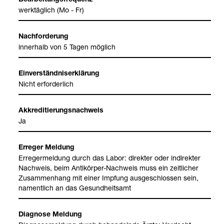
Bear­bei­tungs­fre­quenz
werk­täg­lich (Mo - Fr)
Nach­for­de­rung
inner­halb von 5 Tagen mög­lich
Ein­ver­ständ­nis­er­klä­rung
Nicht erfor­der­lich
Akkre­di­tie­rungs­nach­weis
Ja
Erre­ger Mel­dung
Erre­ger­mel­dung durch das Labor: direk­ter oder indi­rek­ter
Nach­weis, beim Anti­kör­per-​Nach­weis muss ein zeit­li­cher
Zusam­men­hang mit einer Imp­fung aus­ge­schlos­sen sein,
nament­lich an das Gesund­heits­amt
Dia­gnose Mel­dung