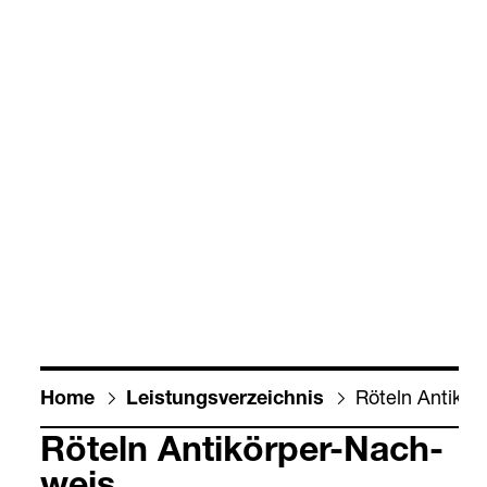
Röteln Anti­kör­
Home
Leis­tungs­ver­zeich­nis
Röteln Anti­kör­per-​Nach­