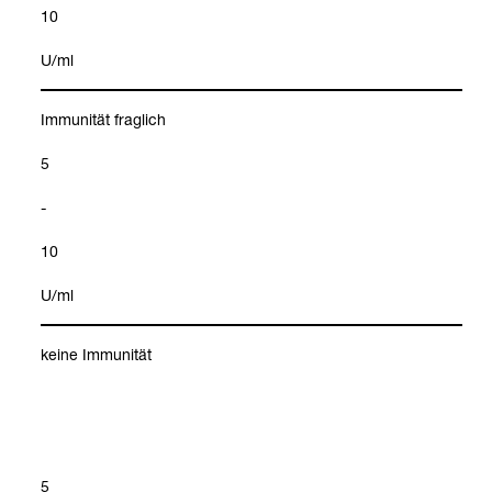
10
U/ml
Immu­ni­tät frag­lich
5
-
10
U/ml
keine Immu­ni­tät
5