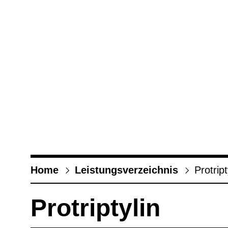
Home
Leis­tungs­ver­zeich­nis
Pro­tri­pt
Pro­tri­pty­lin