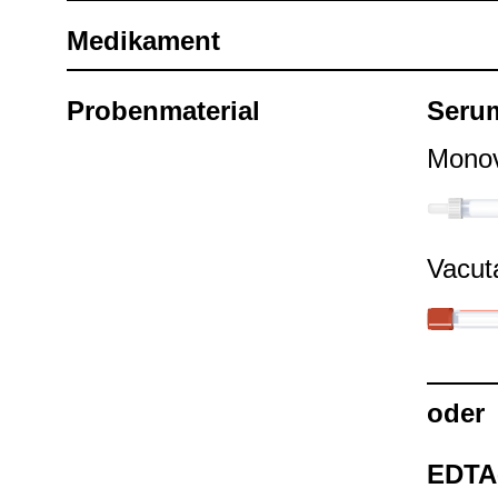
Medi­ka­ment
Pro­ben­ma­te­rial
Seru
Mono­
Vacu­t
oder
EDTA