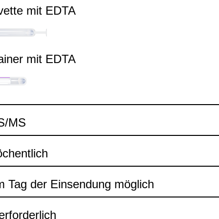
vette mit EDTA
ai­ner mit EDTA
MS/MS
chent­lich
 Tag der Ein­sen­dung mög­lich
rfor­der­lich