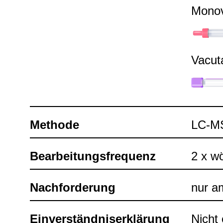
Mono­
Vacu­t
Methode
LC-​
Bear­bei­tungs­fre­quenz
2 x wö
Nach­for­de­rung
nur am
Ein­ver­ständ­nis­er­klä­rung
Nicht e