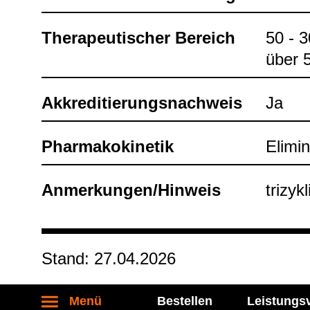
The­ra­peu­ti­scher Bereich
50 - 
über 
Akkre­di­tie­rungs­nach­weis
Ja
Phar­ma­ko­ki­ne­tik
Eli­mi­
Anmer­kun­gen/Hin­weis
tri­zy­
Stand: 27.04.2026
Menü
Bestellen
Leistungs