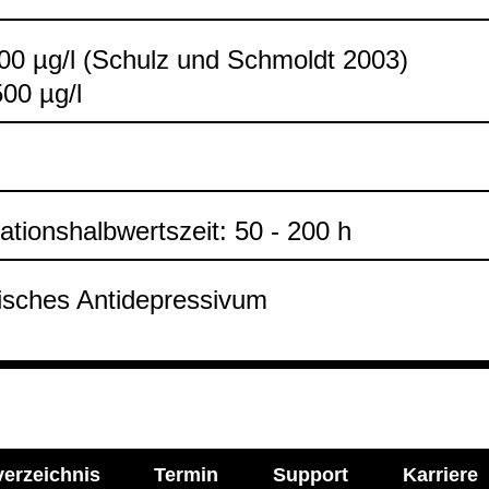
300 µg/l (Schulz und Schmoldt 2003)
500 µg/l
na­ti­ons­halb­werts­zeit: 50 - 200 h
kli­sches Anti­de­pres­si­vum
verzeichnis
Termin
Support
Karriere