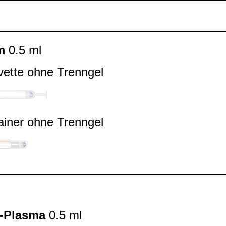
m
0.5 ml
vette ohne Trenn­gel
ai­ner ohne Trenn­gel
-​Plasma
0.5 ml