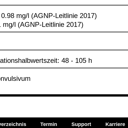
 0.98 mg/l (AGNP-​Leit­li­nie 2017)
 mg/l (AGNP-​Leit­li­nie 2017)
na­ti­ons­halb­werts­zeit: 48 - 105 h
n­vul­si­vum
verzeichnis
Termin
Support
Karriere