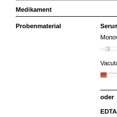
Medi­ka­ment
Pro­ben­ma­te­rial
Seru
Mono­
Vacu­t
oder
EDTA