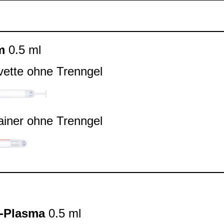
m
0.5 ml
vette ohne Trenn­gel
ai­ner ohne Trenn­gel
-​Plasma
0.5 ml