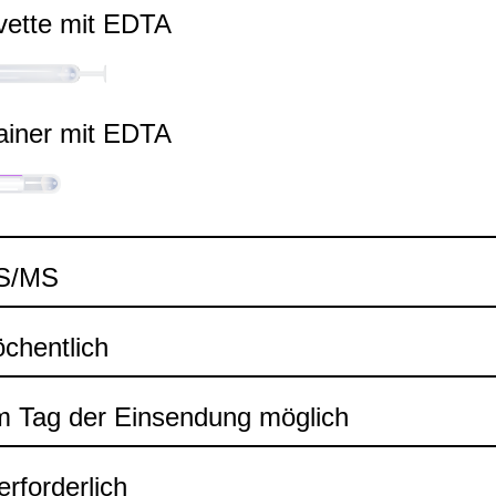
vette mit EDTA
ai­ner mit EDTA
MS/MS
chent­lich
 Tag der Ein­sen­dung mög­lich
rfor­der­lich