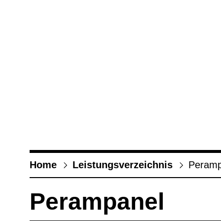
Home
Leis­tungs­ver­zeich­nis
Peram­p
Peram­pa­nel