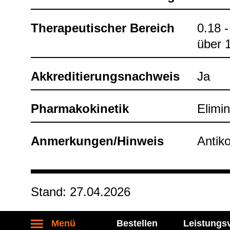
The­ra­peu­ti­scher Bereich
0.18 -
über 1
Akkre­di­tie­rungs­nach­weis
Ja
Phar­ma­ko­ki­ne­tik
Eli­mi­
Anmer­kun­gen/Hin­weis
Anti­ko
Stand: 27.04.2026
Menü
Bestellen
Leistungs