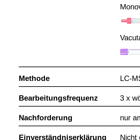
Mono­
Vacu­t
Methode
LC-​
Bear­bei­tungs­fre­quenz
3 x wö
Nach­for­de­rung
nur am
Ein­ver­ständ­nis­er­klä­rung
Nicht e