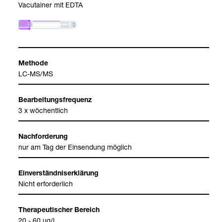
Vacu­tai­ner mit EDTA
Methode
LC-​MS/MS
Bear­bei­tungs­fre­quenz
3 x wöchent­lich
Nach­for­de­rung
nur am Tag der Ein­sen­dung mög­lich
Ein­ver­ständ­nis­er­klä­rung
Nicht erfor­der­lich
The­ra­peu­ti­scher Bereich
20 - 60 µg/l