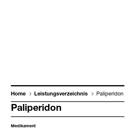
Pali­pe­ri­don
Home
Leis­tungs­ver­zeich­nis
Pali­pe­ri­don
Medi­ka­ment