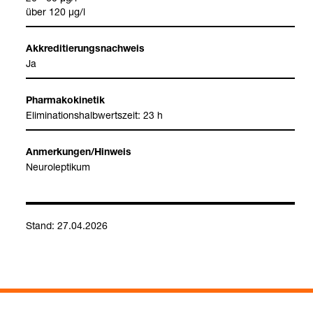
über 120 µg/l
Akkre­di­tie­rungs­nach­weis
Ja
Phar­ma­ko­ki­ne­tik
Eli­mi­na­ti­ons­halb­werts­zeit: 23 h
Anmer­kun­gen/Hin­weis
Neu­ro­lep­ti­kum
Stand: 27.04.2026
Ris­pe­ri­don