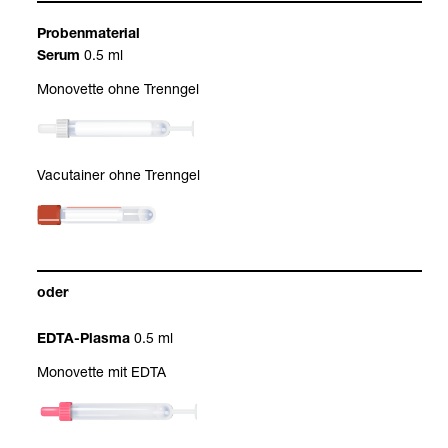
Pro­ben­ma­te­rial
0.5 ml
Serum
Mono­vette ohne Trenn­gel
Vacu­tai­ner ohne Trenn­gel
oder
0.5 ml
EDTA-​Plasma
Mono­vette mit EDTA