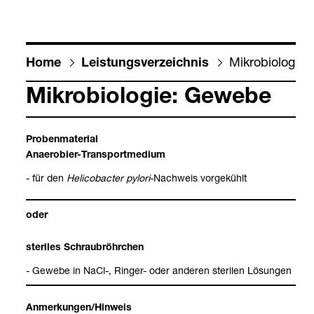
Mikro­bio­lo­gi
Home
Leis­tungs­ver­zeich­nis
Mikro­bio­lo­gie: Gewebe
Pro­ben­ma­te­rial
Anae­ro­bier-​Trans­port­me­dium
- für den
Heli­co­bac­ter pylori
-​Nach­weis vor­ge­kühlt
oder
ste­ri­les Schrau­b­röhr­chen
- Gewebe in NaCl-​, Rin­ger-​ oder ande­ren ste­ri­len Lösun­gen
Anmer­kun­gen/Hin­weis