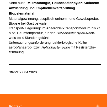
siehe auch:
,
Mikro­bio­lo­gie
Heli­co­bac­ter pylori Kul­tu­relle
Anzüch­tung und Emp­find­lich­keits­prü­fung
Biop­sie­ma­te­rial
Mate­ri­al­ge­win­nung: asep­tisch ent­nom­mene Gewe­be­probe,
Biop­sie bei Gastro­sko­pie
Trans­port/ Lage­rung: im Anae­ro­bier-​Trans­port­me­dium bis 24
h bei Raum­tem­pe­ra­tur, für den
Heli­co­bac­ter pylori
-​Nach­
weis bis 4 Stun­den gekühlt
Unter­su­chungs­an­for­de­rung: bak­te­rio­lo­gi­sche Kul­tur
aerob/anae­rob, bzw.
Heli­co­bac­ter pylori
mit Resis­tenz­be­
stim­mung
Stand: 27.04.2026
Kontakt