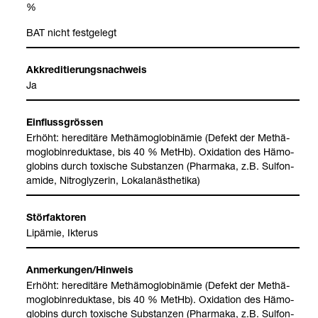
%
BAT nicht fest­ge­legt
Akkre­di­tie­rungs­nach­weis
Ja
Ein­fluss­grös­sen
Erhöht: heredi­täre Met­hä­mo­glo­bin­ämie (Defekt der Met­hä­
mo­glo­bin­re­duktase, bis 40 % MetHb). Oxi­da­tion des Hämo­
glo­bins durch toxi­sche Sub­stan­zen (Phar­maka, z.B. Sul­fo­n­
amide, Nitro­gly­ze­rin, Lokal­an­äs­the­tika)
Stör­fak­to­ren
Lipä­mie, Ikte­rus
Anmer­kun­gen/Hin­weis
Erhöht: heredi­täre Met­hä­mo­glo­bin­ämie (Defekt der Met­hä­
mo­glo­bin­re­duktase, bis 40 % MetHb). Oxi­da­tion des Hämo­
glo­bins durch toxi­sche Sub­stan­zen (Phar­maka, z.B. Sul­fo­n­