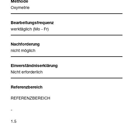
Methode
Oxy­me­trie
Bear­bei­tungs­fre­quenz
werk­täg­lich (Mo - Fr)
Nach­for­de­rung
nicht mög­lich
Ein­ver­ständ­nis­er­klä­rung
Nicht erfor­der­lich
Refe­renz­be­reich
REFE­RENZ­BE­REICH
-
1.5