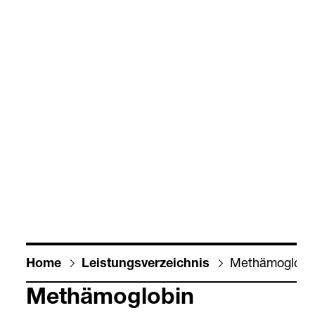
Met­hä­mo­glo­bi
Home
Leis­tungs­ver­zeich­nis
Met­hä­mo­glo­bin