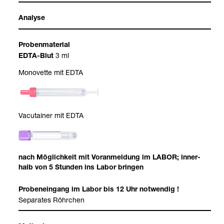
Ana­lyse
Pro­ben­ma­te­rial
3 ml
EDTA-​Blut
Mono­vette mit EDTA
Vacu­tai­ner mit EDTA
nach Mög­lich­keit mit Vor­anmel­dung im LABOR; inner­
halb von 5 Stun­den ins Labor brin­gen
Pro­ben­ein­gang im Labor bis 12 Uhr not­wen­dig !
Sepa­ra­tes Röhr­chen