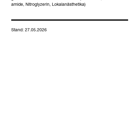
amide, Nitro­gly­ze­rin, Lokal­an­äs­the­tika)
Stand: 27.05.2026
Kontakt
Social Media
Impressum
Allgemeine Einkaufsbedingungen
Datenschutzerklärung