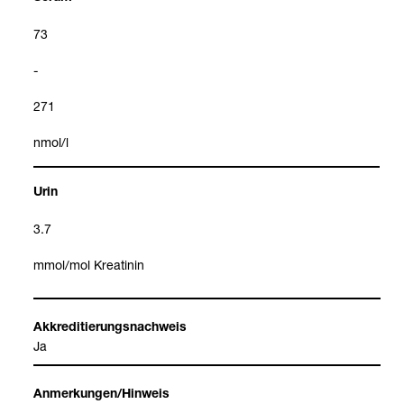
73
-
271
nmol/l
Urin
3.7
mmol/mol Krea­ti­nin
Akkre­di­tie­rungs­nach­weis
Ja
Anmer­kun­gen/Hin­weis