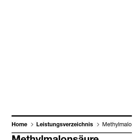
Methyl­ma­lon­s
Home
Leis­tungs­ver­zeich­nis