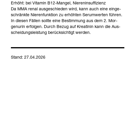
Erhöht: bei Vit­amin B12-​Man­gel, Nie­ren­in­suf­fi­zi­enz
Da MMA renal aus­ge­schie­den wird, kann auch eine ein­ge­
schränkte Nie­ren­funk­tion zu erhöh­ten Ser­um­wer­ten füh­ren.
In die­sen Fäl­len sollte eine Bestim­mung aus dem 2. Mor­
gen­urin erfol­gen. Durch Bezug auf Krea­ti­nin kann die Aus­
schei­dungs­leis­tung berück­sich­tigt wer­den.
Vit­amin B12
Stand: 27.04.2026
Kontakt
Social Media
Impressum