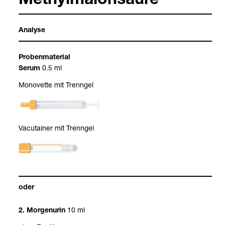
Methyl­ma­lon­säure
Ana­lyse
Pro­ben­ma­te­rial
0.5 ml
Serum
Mono­vette mit Trenn­gel
Vacu­tai­ner mit Trenn­gel
oder
10 ml
2. Mor­gen­urin