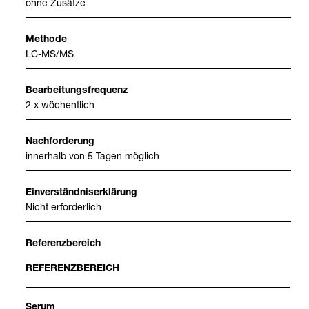
ohne Zusätze
Methode
LC-​MS/MS
Bear­bei­tungs­fre­quenz
2 x wöchent­lich
Nach­for­de­rung
inner­halb von 5 Tagen mög­lich
Ein­ver­ständ­nis­er­klä­rung
Nicht erfor­der­lich
Refe­renz­be­reich
REFE­RENZ­BE­REICH
Serum