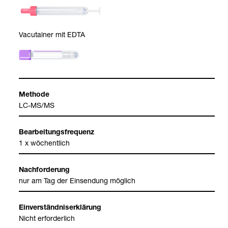
Vacu­tai­ner mit EDTA
Methode
LC-​MS/MS
Bear­bei­tungs­fre­quenz
1 x wöchent­lich
Nach­for­de­rung
nur am Tag der Ein­sen­dung mög­lich
Ein­ver­ständ­nis­er­klä­rung
Nicht erfor­der­lich