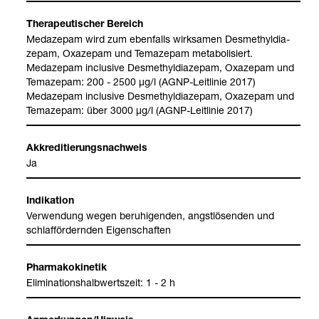
The­ra­peu­ti­scher Bereich
Meda­ze­pam wird zum eben­falls wirk­sa­men Des­me­thyl­dia­
ze­pam, Oxaze­pam und Tema­ze­pam meta­bo­li­siert.
Meda­ze­pam inclu­sive Des­me­thyl­dia­ze­pam, Oxaze­pam und
Tema­ze­pam: 200 - 2500 µg/l (AGNP-​Leit­li­nie 2017)
Meda­ze­pam inclu­sive Des­me­thyl­dia­ze­pam, Oxaze­pam und
Tema­ze­pam: über 3000 µg/l (AGNP-​Leit­li­nie 2017)
Akkre­di­tie­rungs­nach­weis
Ja
Indi­ka­tion
Ver­wen­dung wegen beru­hi­gen­den, angst­lö­sen­den und
schlaf­för­dern­den Eigen­schaf­ten
Phar­ma­ko­ki­ne­tik
Eli­mi­na­ti­ons­halb­werts­zeit: 1 - 2 h