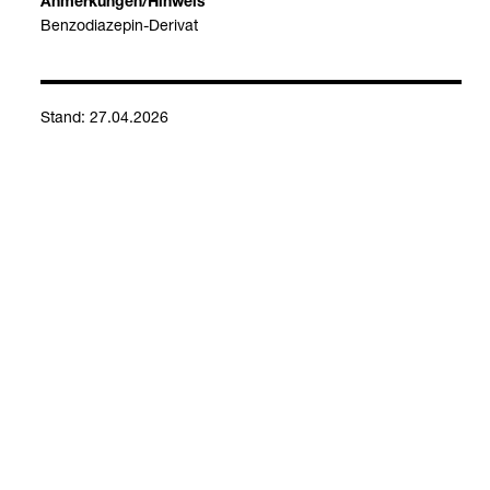
Anmer­kun­gen/Hin­weis
Ben­zo­dia­ze­pin-​Deri­vat
Stand: 27.04.2026
Kontakt
Social Media
Impressum
Allgemeine Einkaufsbedingungen
Datenschutzerklärung