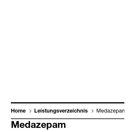
Meda­ze­pam
Home
Leis­tungs­ver­zeich­nis
Meda­ze­pam