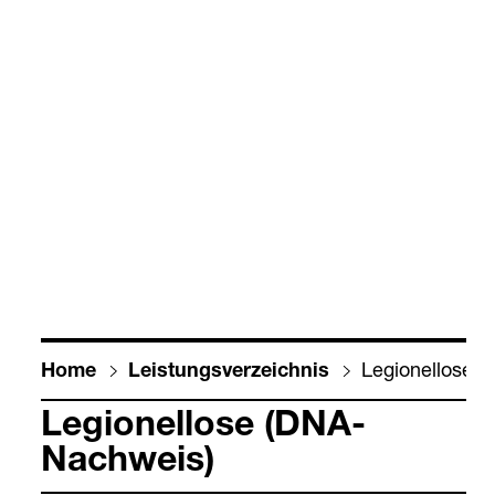
Legio­nel­lose 
Home
Leis­tungs­ver­zeich­nis
Legio­nel­lose (DNA-​
Nach­weis)