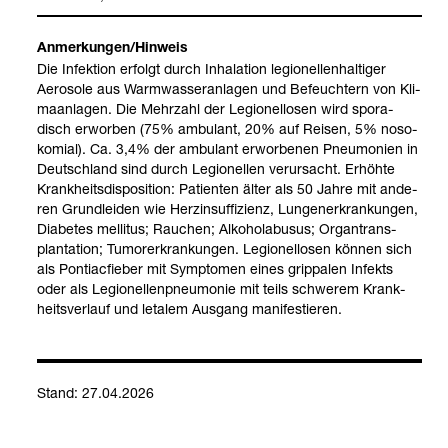
Anmer­kun­gen/Hin­weis
Die Infek­tion erfolgt durch Inha­la­tion legio­nel­len­hal­ti­ger
Aero­sole aus Warm­was­ser­an­la­gen und Befeuch­tern von Kli­
ma­an­la­gen. Die Mehr­zahl der Legio­nel­lo­sen wird spo­ra­
disch erwor­ben (75% ambu­lant, 20% auf Rei­sen, 5% noso­
ko­mial). Ca. 3,4% der ambu­lant erwor­be­nen Pneu­mo­nien in
Deutsch­land sind durch Legio­nel­len ver­ur­sacht. Erhöhte
Krank­heits­dis­po­si­tion: Pati­en­ten älter als 50 Jahre mit ande­
ren Grund­lei­den wie Herz­in­suf­fi­zi­enz, Lun­gen­er­kran­kun­gen,
Dia­be­tes mel­li­tus; Rau­chen; Alko­hol­ab­usus; Organ­trans­
plan­ta­tion; Tumor­er­kran­kun­gen. Legio­nel­lo­sen kön­nen sich
als Pon­ti­ac­fie­ber mit Sym­pto­men eines grip­pa­len Infekts
oder als Legio­nel­len­pneu­mo­nie mit teils schwe­rem Krank­
heits­ver­lauf und leta­lem Aus­gang mani­fes­tie­ren.
Stand: 27.04.2026