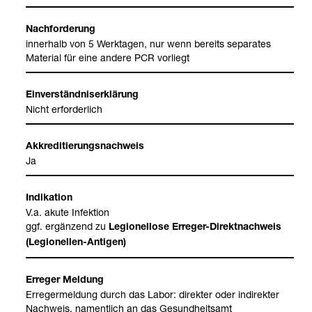
Nach­for­de­rung
inner­halb von 5 Werk­ta­gen, nur wenn bereits sepa­ra­tes
Mate­rial für eine andere PCR vor­liegt
Ein­ver­ständ­nis­er­klä­rung
Nicht erfor­der­lich
Akkre­di­tie­rungs­nach­weis
Ja
Indi­ka­tion
V.a. akute Infek­tion
ggf. ergän­zend zu
Legio­nel­lose Erre­ger-​Direkt­nach­weis
(Legio­nel­len-​Anti­gen)
Erre­ger Mel­dung
Erre­ger­mel­dung durch das Labor: direk­ter oder indi­rek­ter
Nach­weis, nament­lich an das Gesund­heits­amt