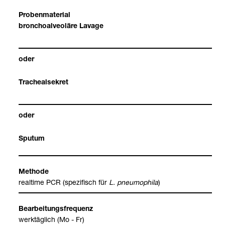
Pro­ben­ma­te­rial
bron­cho­alveoläre Lavage
oder
Tra­che­al­se­kret
oder
Spu­tum
Methode
real­time PCR (spe­zi­fisch für
L. pneu­mo­phila
)
Bear­bei­tungs­fre­quenz
werk­täg­lich (Mo - Fr)