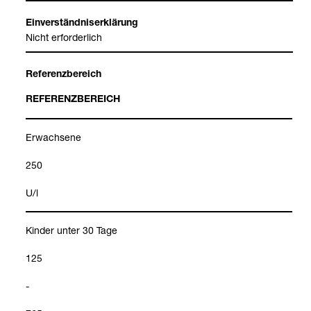
Ein­ver­ständ­nis­er­klä­rung
Nicht erfor­der­lich
Refe­renz­be­reich
REFE­RENZ­BE­REICH
Erwach­sene
250
U/l
Kin­der unter 30 Tage
125
-