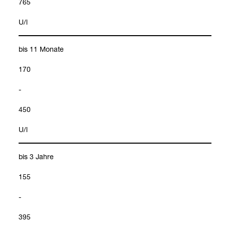
765
U/l
bis 11 Monate
170
-
450
U/l
bis 3 Jahre
155
-
395