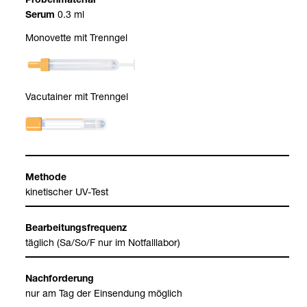
Pro­ben­ma­te­rial
0.3 ml
Serum
Mono­vette mit Trenn­gel
Vacu­tai­ner mit Trenn­gel
Methode
kine­ti­scher UV-​Test
Bear­bei­tungs­fre­quenz
täg­lich (Sa/So/F nur im Not­fall­la­bor)
Nach­for­de­rung
nur am Tag der Ein­sen­dung mög­lich