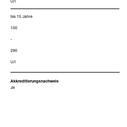
U/l
bis 15 Jahre
100
-
290
U/l
Akkre­di­tie­rungs­nach­weis
Ja
Stör­fak­to­ren
Hämo­lyse
Bewer­tung