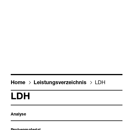
LDH
Home
Leis­tungs­ver­zeich­nis
LDH
Ana­lyse