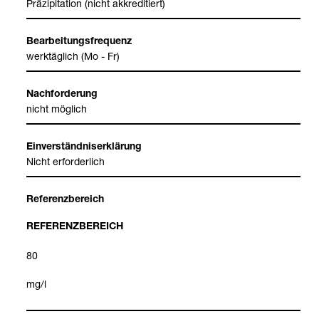
Prä­zi­pi­ta­tion (nicht akkre­di­tiert)
Bear­bei­tungs­fre­quenz
werk­täg­lich (Mo - Fr)
Nach­for­de­rung
nicht mög­lich
Ein­ver­ständ­nis­er­klä­rung
Nicht erfor­der­lich
Refe­renz­be­reich
REFE­RENZ­BE­REICH
80
mg/l