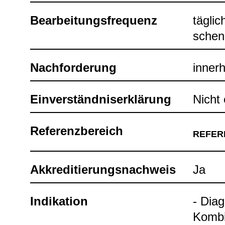
Bear­bei­tungs­fre­quenz
täg­lic
schen 
Nach­for­de­rung
inner­
Ein­ver­ständ­nis­er­klä­rung
Nicht e
Refe­renz­be­reich
REFE­R
Akkre­di­tie­rungs­nach­weis
Ja
Indi­ka­tion
- Dia­
Kom­bi