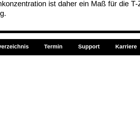
­kon­zen­tra­tion ist daher ein Maß für die T-​Z
ng.
verzeichnis
Termin
Support
Karriere
l Media
Imprint
ie Labor Becker auf:
Impressum
Allgemeine Einkaufsbe
Datenschutzerklärung
Cookie-Einstellungen ve