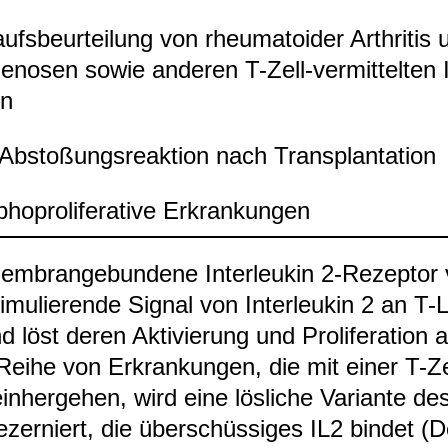
laufs­be­ur­tei­lung von rheu­mato­ider Arthri­ti
­ge­no­sen sowie ande­ren T-​Zell-​ver­mit­tel­te
en
 Absto­ßungs­re­ak­tion nach Trans­plan­ta­tion
ho­pro­li­fe­ra­tive Erkran­kun­gen
m­bran­ge­bun­dene Inter­leu­kin 2-​Rezep­tor ve
i­mu­lie­rende Signal von Inter­leu­kin 2 an T-​
d löst deren Akti­vie­rung und Pro­li­fe­ra­tion 
Reihe von Erkran­kun­gen, die mit einer T-​Zell
in­her­ge­hen, wird eine lös­li­che Vari­ante d
ezer­niert, die über­schüs­si­ges IL2 bin­det (