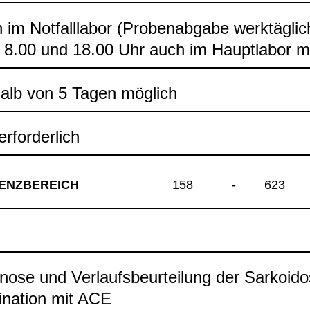
h im Not­fall­la­bor (Pro­ben­ab­gabe werk­täg­li
8.00 und 18.00 Uhr auch im Haupt­la­bor mö
halb von 5 Tagen mög­lich
rfor­der­lich
ENZ­BE­REICH
158
-
623
gnose und Ver­laufs­be­ur­tei­lung der Sar­ko­ido
­na­tion mit ACE