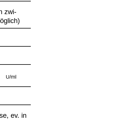
ch zwi­
g­lich)
U/ml
se, ev. in