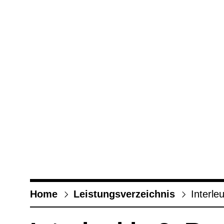
Home
Leis­tungs­ver­zeich­nis
Inter­le