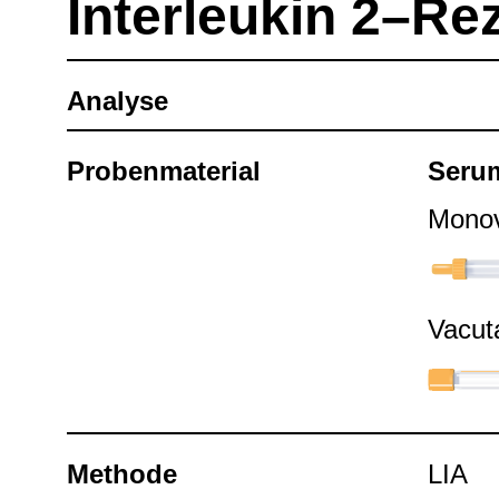
Inter­leu­kin 2–Re
Ana­lyse
Pro­ben­ma­te­rial
Seru
Mono­v
Vacu­t
Methode
LIA