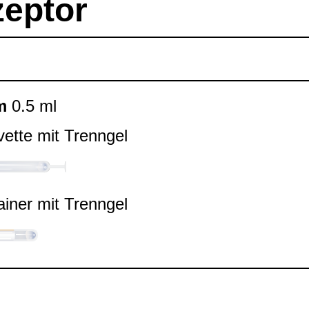
zep­tor
m
0.5 ml
ette mit Trenn­gel
ai­ner mit Trenn­gel