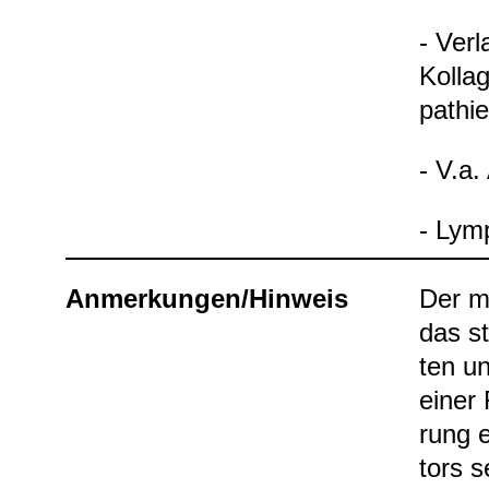
- Ver­
Kol­la
pa­thi
- V.a.
- Lym­p
Anmer­kun­gen/Hin­weis
Der me
das st
ten un
einer 
rung e
tors s