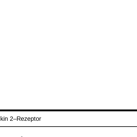
u­kin 2–Rezep­tor