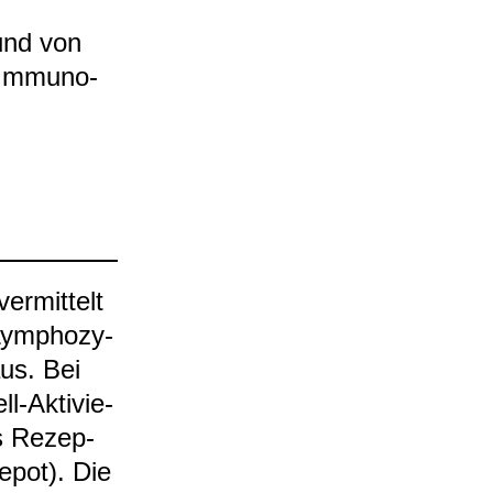
s und von
n Immu­no­
r­mit­telt
Lym­pho­zy­
aus. Bei
-​Akti­vie­
es Rezep­
Depot). Die