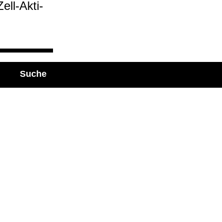
ell-​Akti­
Suche
dingungen
rwalten