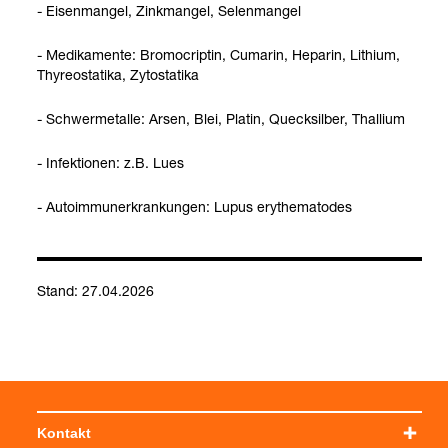
- Eisen­man­gel, Zink­man­gel, Selen­man­gel
- Medi­ka­mente: Bro­mocrip­tin, Cuma­rin, Hepa­rin, Lithium,
Thy­reo­sta­tika, Zyto­sta­tika
- Schwer­me­talle: Arsen, Blei, Pla­tin, Queck­sil­ber, Thal­lium
- Infek­tio­nen: z.B. Lues
- Auto­im­mun­erkran­kun­gen: Lupus ery­the­ma­to­des
Stand: 27.04.2026
Kontakt