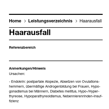
Haar­aus­fall
Home
Leis­tungs­ver­zeich­nis
Haar­aus­fall
Refe­renz­be­reich
Anmer­kun­gen/Hin­weis
Ursa­chen:
- Endo­krin: post­par­tale Alope­zie, Abset­zen von Ovu­la­ti­ons­
hem­mern, über­mä­ßige Andro­gen­bil­dung bei Frauen, Hypo­
go­na­dis­mus bei Män­nern, Dia­be­tes mel­li­tus, Hypo-​/Hyper­
thy­reose, Hypo­p­a­ra­thy­reo­idis­mus, Neben­nie­ren­rin­den-​Insuf­
fi­zi­enz