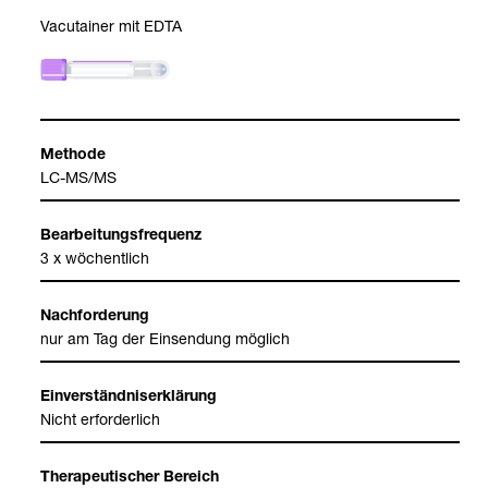
Vacu­tai­ner mit EDTA
Methode
LC-​MS/MS
Bear­bei­tungs­fre­quenz
3 x wöchent­lich
Nach­for­de­rung
nur am Tag der Ein­sen­dung mög­lich
Ein­ver­ständ­nis­er­klä­rung
Nicht erfor­der­lich
The­ra­peu­ti­scher Bereich