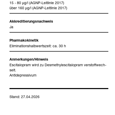
15 - 80 µg/l (AGNP-​Leit­li­nie 2017)
über 160 µg/l (AGNP-​Leit­li­nie 2017)
Akkre­di­tie­rungs­nach­weis
Ja
Phar­ma­ko­ki­ne­tik
Eli­mi­na­ti­ons­halb­werts­zeit: ca. 30 h
Anmer­kun­gen/Hin­weis
Esci­talo­pram wird zu Des­me­thyles­ci­talo­pram ver­stoff­wech­
selt.
Anti­de­pres­si­vum
Stand: 27.04.2026