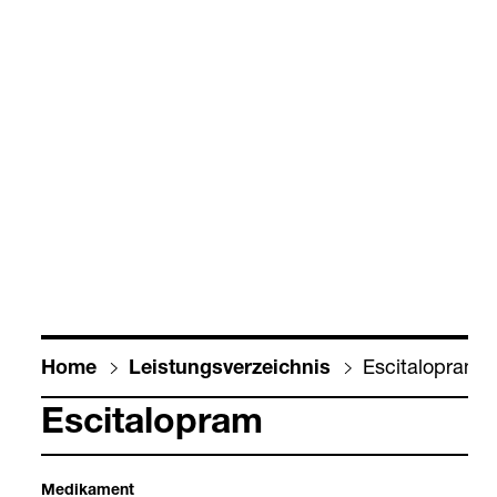
Esci­talo­pram
Home
Leis­tungs­ver­zeich­nis
Esci­talo­pram
Medi­ka­ment