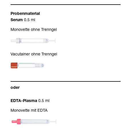
Pro­ben­ma­te­rial
0.5 ml
Serum
Mono­vette ohne Trenn­gel
Vacu­tai­ner ohne Trenn­gel
oder
0.5 ml
EDTA-​Plasma
Mono­vette mit EDTA