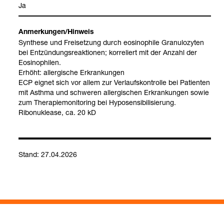
Ja
Anmer­kun­gen/Hin­weis
Syn­these und Frei­set­zung durch eosi­no­phile Gra­nu­lo­zy­ten
bei Ent­zün­dungs­re­ak­tio­nen; kor­re­liert mit der Anzahl der
Eosi­no­phi­len.
Erhöht: all­er­gi­sche Erkran­kun­gen
ECP eig­net sich vor allem zur Ver­laufs­kon­trolle bei Pati­en­ten
mit Asthma und schwe­ren all­er­gi­schen Erkran­kun­gen sowie
zum The­ra­pie­mo­ni­to­ring bei Hypo­sen­si­bi­li­sie­rung.
Ribo­nu­klease, ca. 20 kD
Stand: 27.04.2026