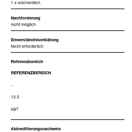
1 x wöchent­lich
Nach­for­de­rung
nicht mög­lich
Ein­ver­ständ­nis­er­klä­rung
Nicht erfor­der­lich
Refe­renz­be­reich
REFE­RENZ­BE­REICH
-
13.3
μg/l
Akkre­di­tie­rungs­nach­weis