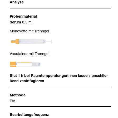
Ana­lyse
Pro­ben­ma­te­rial
0.5 ml
Serum
Mono­vette mit Trenn­gel
Vacu­tai­ner mit Trenn­gel
Blut 1 h bei Raum­tem­pe­ra­tur gerin­nen las­sen, anschlie­
ßend zen­tri­fu­gie­ren
Methode
FIA
Bear­bei­tungs­fre­quenz