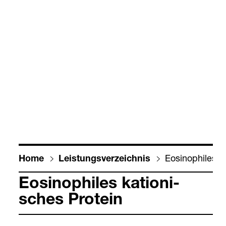
Eosi­no­phi­les k
Home
Leis­tungs­ver­zeich­nis
Eosi­no­phi­les kat­io­ni­
sches Pro­tein