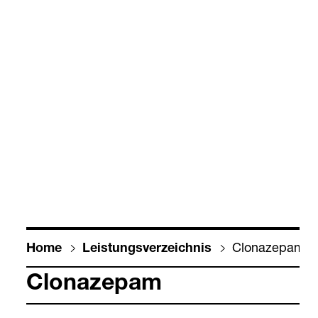
Clo­na­ze­pam
Home
Leis­tungs­ver­zeich­nis
Clo­na­ze­pam