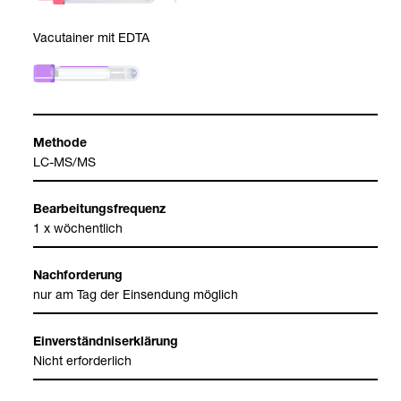
Vacu­tai­ner mit EDTA
Methode
LC-​MS/MS
Bear­bei­tungs­fre­quenz
1 x wöchent­lich
Nach­for­de­rung
nur am Tag der Ein­sen­dung mög­lich
Ein­ver­ständ­nis­er­klä­rung
Nicht erfor­der­lich