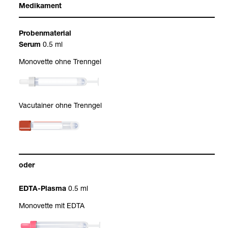
Medi­ka­ment
Pro­ben­ma­te­rial
0.5 ml
Serum
Mono­vette ohne Trenn­gel
Vacu­tai­ner ohne Trenn­gel
oder
0.5 ml
EDTA-​Plasma
Mono­vette mit EDTA