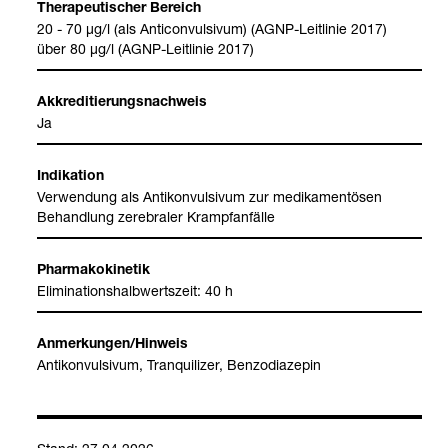
The­ra­peu­ti­scher Bereich
20 - 70 µg/l (als Anti­con­vul­si­vum) (AGNP-​Leit­li­nie 2017)
über 80 μg/l (AGNP-​Leit­li­nie 2017)
Akkre­di­tie­rungs­nach­weis
Ja
Indi­ka­tion
Ver­wen­dung als Anti­kon­vul­si­vum zur medi­ka­men­tö­sen
Behand­lung zere­bra­ler Krampf­an­fälle
Phar­ma­ko­ki­ne­tik
Eli­mi­na­ti­ons­halb­werts­zeit: 40 h
Anmer­kun­gen/Hin­weis
Anti­kon­vul­si­vum, Tran­qui­li­zer, Ben­zo­dia­ze­pin