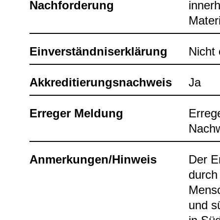
Nach­for­de­rung
inner­
Mate­r
Ein­ver­ständ­nis­er­klä­rung
Nicht e
Akkre­di­tie­rungs­nach­weis
Ja
Erre­ger Mel­dung
Erre­g
Nach­w
Anmer­kun­gen/Hin­weis
Der Er
durch
Mensch
und sü