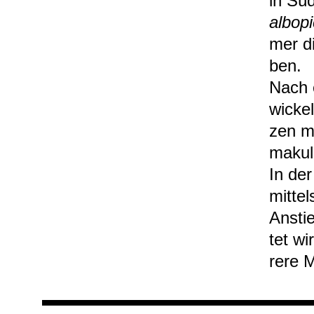
in Süd
albo­pi
mer di
ben.
Nach e
wi­cke
zen mi
maku­l
In der
mit­te
Anstie
tet wi
rere M