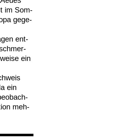
n
Aedes
st im Som­
ropa gege­
Tagen ent­
k­schmer­
l­weise ein
ch­weis
da ein
beob­ach­
­tion meh­