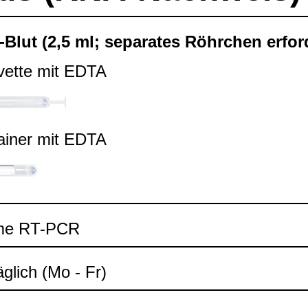
Blut (2,5 ml; sepa­ra­tes Röhr­chen erfor­d
vette mit EDTA
ai­ner mit EDTA
ime RT-​PCR
äg­lich (Mo - Fr)