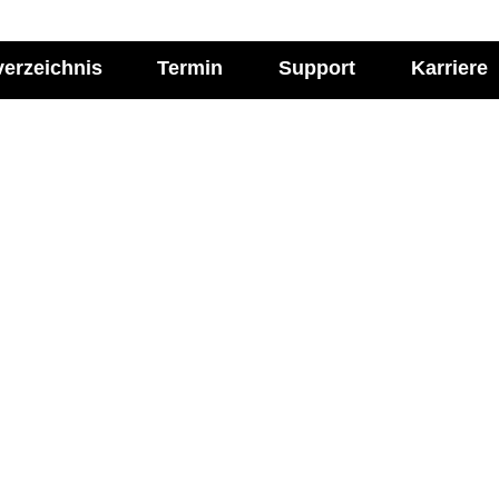
verzeichnis
Termin
Support
Karriere
l Media
Imprint
ie Labor Becker auf:
Impressum
Allgemeine Einkaufsbe
Datenschutzerklärung
Cookie-Einstellungen ve