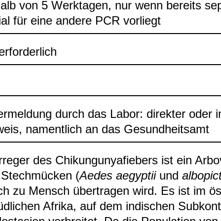
halb von 5 Werk­ta­gen, nur wenn bereits sep
ial für eine andere PCR vor­liegt
rfor­der­lich
er­mel­dung durch das Labor: direk­ter oder ind
eis, nament­lich an das Gesund­heits­amt
re­ger des Chi­kun­gunya­fie­bers ist ein Arbo­
 Stech­mü­cken (
Aedes aegyp­tii
und
albo­pic
 zu Mensch über­tra­gen wird. Es ist im öst­
d­li­chen Afrika, auf dem indi­schen Sub­kon­t