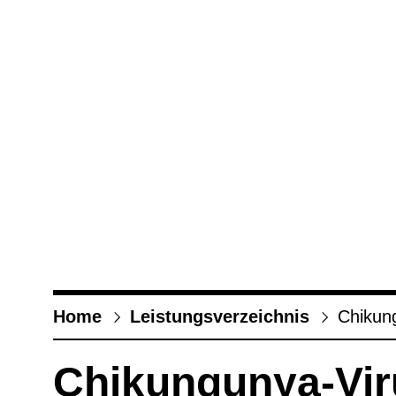
Home
Leis­tungs­ver­zeich­nis
Chi­kun
Chi­kun­gunya-​Vi