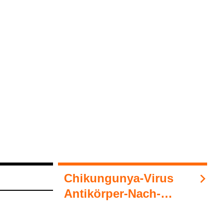
Chi­kun­gunya-​Virus
Anti­kör­per-​Nach­
weis