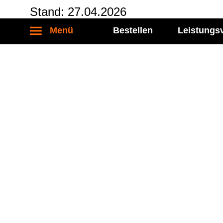
Stand: 27.04.2026
Menü
Bestellen
Leistungs
Kontakt
Socia
Labor Becker MVZ eGbR
Folgen S
Führichstraße 70
81671 München
Tel.: 089 / 450 917 - 0
Fax: 089 / 450 917 - 6400
kontakt@labor-becker.de
© Labor Becker