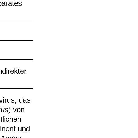
a­ra­tes
i­rek­ter
vi­rus, das
­tus
) von
li­chen
i­nent und