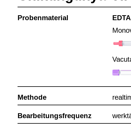
Pro­ben­ma­te­rial
EDTA-​
Mono­
Vacu­t
Methode
real­t
Bear­bei­tungs­fre­quenz
werk­t