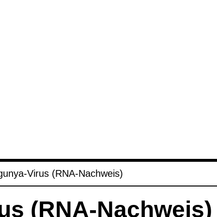
­gunya-​Virus (RNA-​Nach­weis)
rus (RNA-​Nach­weis)