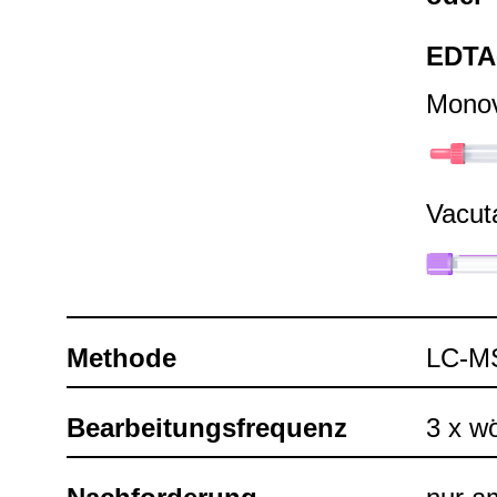
EDTA
Mono­
Vacu­t
Methode
LC-​
Bear­bei­tungs­fre­quenz
3 x wö