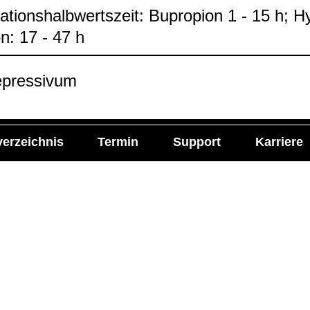
­na­ti­ons­halb­werts­zeit: Bupro­pion 1 - 15 h; 
on: 17 - 47 h
e­pres­si­vum
verzeichnis
Termin
Support
Karriere
l Media
Imprint
ie Labor Becker auf:
Impressum
Allgemeine Einkaufsbe