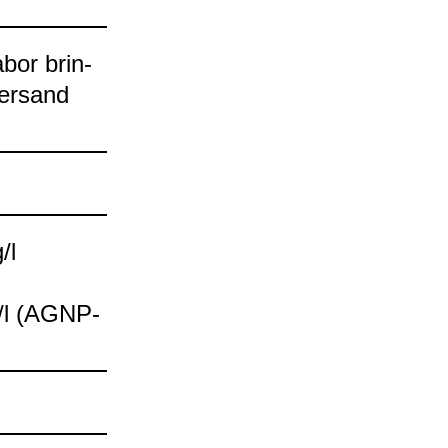
bor brin­
er­sand
/l
/l (AGNP-​