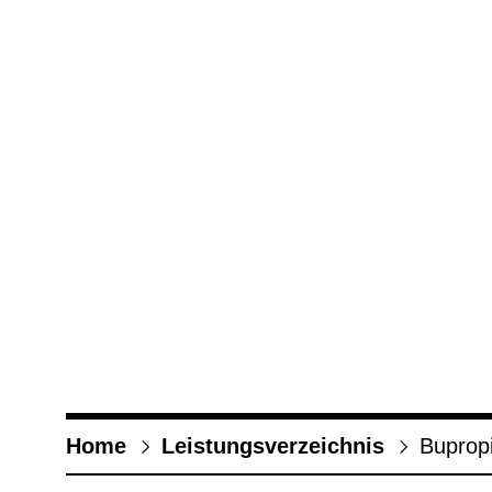
Home
Leis­tungs­ver­zeich­nis
Bupro­p