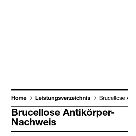
Bru­cel­lose Ant
Home
Leis­tungs­ver­zeich­nis
Bru­cel­lose Anti­kör­per-​
Nach­weis