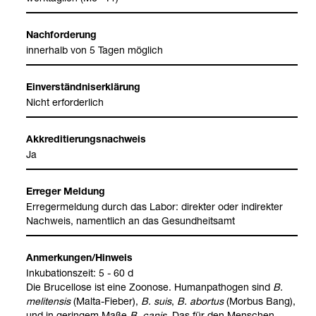
Nach­for­de­rung
inner­halb von 5 Tagen mög­lich
Ein­ver­ständ­nis­er­klä­rung
Nicht erfor­der­lich
Akkre­di­tie­rungs­nach­weis
Ja
Erre­ger Mel­dung
Erre­ger­mel­dung durch das Labor: direk­ter oder indi­rek­ter
Nach­weis, nament­lich an das Gesund­heits­amt
Anmer­kun­gen/Hin­weis
Inku­ba­ti­ons­zeit: 5 - 60 d
Die Bru­cel­lose ist eine Zoo­nose. Human­pa­tho­gen sind
B.
meli­ten­sis
(Malta-​Fie­ber),
B. suis
,
B. abor­tus
(Mor­bus Bang),
und in gerin­gem Maße
B. canis
. Das für den Men­schen