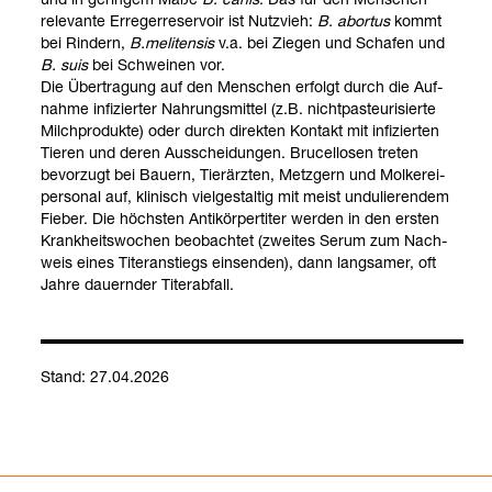
rele­vante Erre­ger­re­ser­voir ist Nutz­vieh:
B. abor­tus
kommt
bei Rin­dern,
B.meli­ten­sis
v.a. bei Zie­gen und Scha­fen und
B. suis
bei Schwei­nen vor.
Die Über­tra­gung auf den Men­schen erfolgt durch die Auf­
nahme infi­zier­ter Nah­rungs­mit­tel (z.B. nicht­pas­teu­ri­sierte
Milch­pro­dukte) oder durch direk­ten Kon­takt mit infi­zier­ten
Tie­ren und deren Aus­schei­dun­gen. Bru­cel­lo­sen tre­ten
bevor­zugt bei Bau­ern, Tier­ärz­ten, Metz­gern und Mol­ke­rei­
per­so­nal auf, kli­nisch viel­ge­stal­tig mit meist undu­lie­ren­dem
Fie­ber. Die höchs­ten Anti­kör­per­ti­ter wer­den in den ers­ten
Krank­heits­wo­chen beob­ach­tet (zwei­tes Serum zum Nach­
weis eines Titer­an­stiegs ein­sen­den), dann lang­sa­mer, oft
Jahre dau­ern­der Titer­ab­fall.
Stand: 27.04.2026
Bru­cel­lose Erre­ger-​Direkt­nach­weis (Kul­tur)