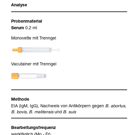
Ana­lyse
Pro­ben­ma­te­rial
0.2 ml
Serum
Mono­vette mit Trenn­gel
Vacu­tai­ner mit Trenn­gel
Methode
EIA (IgM, IgG), Nach­weis von Anti­kör­pern gegen
B. abor­tus
,
B. bovis
,
B. meli­ten­sis
und
B. suis
Bear­bei­tungs­fre­quenz
werk­täg­lich (Mo - Fr)