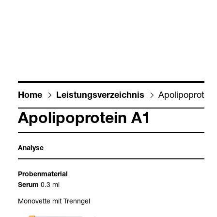
Apo­li­po­pro­tei
Home
Leis­tungs­ver­zeich­nis
Apo­li­po­pro­tein A1
Ana­lyse
Pro­ben­ma­te­rial
0.3 ml
Serum
Mono­vette mit Trenn­gel