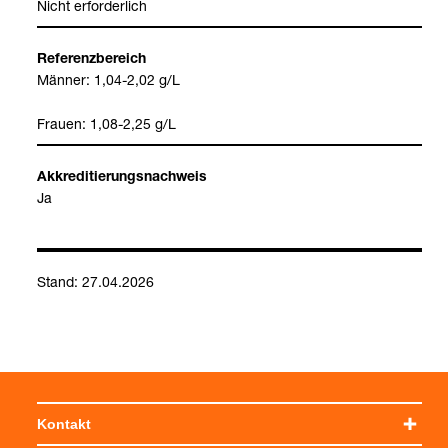
Nicht erfor­der­lich
Refe­renz­be­reich
Män­ner: 1,04-2,02 g/L
Frauen: 1,08-2,25 g/L
Akkre­di­tie­rungs­nach­weis
Ja
Stand: 27.04.2026
Kontakt