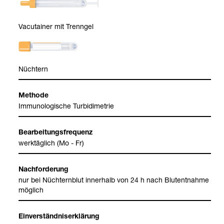
Vacu­tai­ner mit Trenn­gel
Nüch­tern
Methode
Immu­no­lo­gi­sche Tur­bi­di­me­trie
Bear­bei­tungs­fre­quenz
werk­täg­lich (Mo - Fr)
Nach­for­de­rung
nur bei Nüch­tern­blut inner­halb von 24 h nach Blut­ent­nahme
mög­lich
Ein­ver­ständ­nis­er­klä­rung