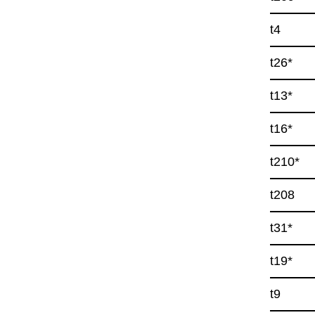
t4
t26*
t13*
t16*
t210*
t208
t31*
t19*
t9