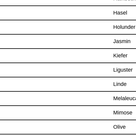
Hasel
Holun­der
Jas­min
Kie­fer
Ligus­ter
Linde
Mela­leu
Mimose
Olive