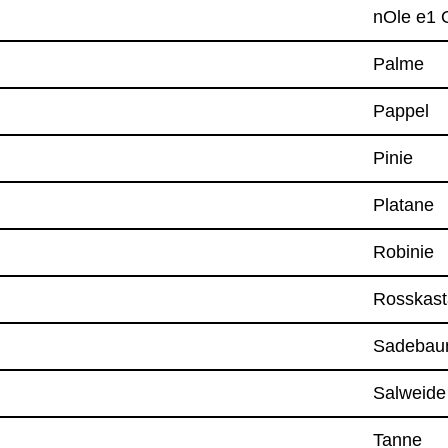
nOle e1 
Palme
Pap­pel
Pinie
Pla­tane
Robi­nie
Ross­kas­t
Sade­ba
Sal­weide
Tanne