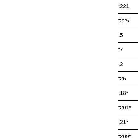
t221
t225
t5
t7
t2
t25
t18*
t201*
t21*
t209*