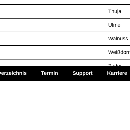
Thuja
Ulme
Wal­nuss
Weiß­dor
Zeder
verzeichnis
Termin
Support
Karriere
Zypresse
all­er­gene (Test­dauer ca. 1 Woche)