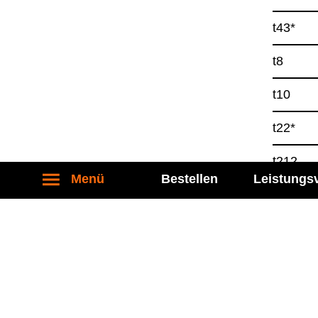
t43*
t8
t10
t22*
t212
Menü
Bestellen
Leistungs
t23
*Son­der
Stand: 12.03.2026