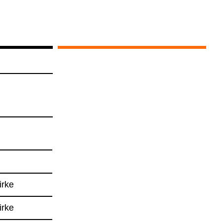
irke
irke