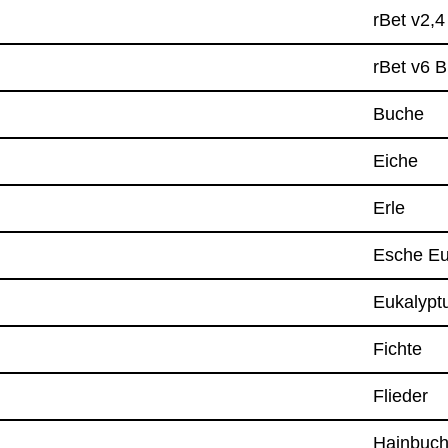
rBet v2,4
rBet v6 B
Buche
Eiche
Erle
Esche E
Euka­lyp­t
Fichte
Flie­der
Hain­bu­c