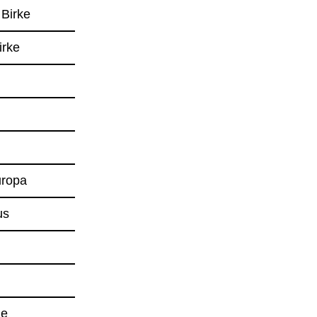
 Birke
irke
uropa
us
he