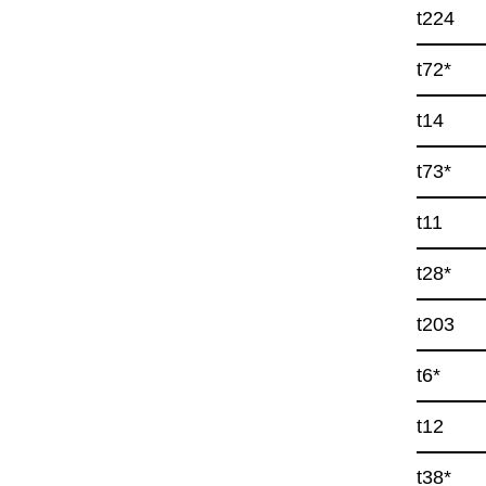
t224
t72*
t14
t73*
t11
t28*
t203
t6*
t12
t38*