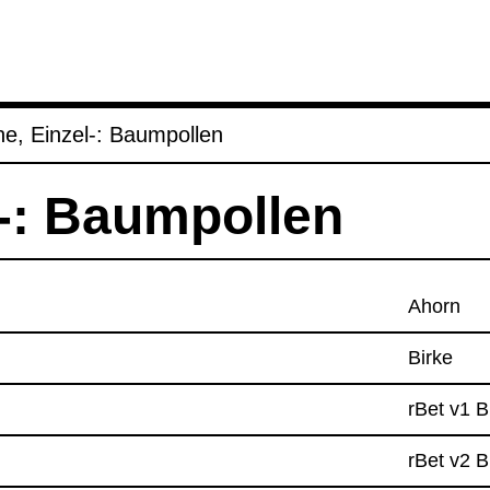
ene, Ein­zel-​: Baum­pol­len
l-​: Baum­pol­len
Ahorn
Birke
rBet v1 B
rBet v2 B