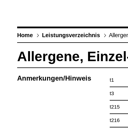
Home
Leis­tungs­ver­zeich­nis
All­er­g
All­er­gene, Ein­ze
Anmer­kun­gen/Hin­weis
t1
t3
t215
t216