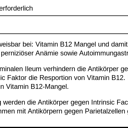
rfor­der­lich
eis­bar bei: Vit­amin B12 Man­gel und damit
 per­ni­ziö­ser Anämie sowie Auto­im­mun­gas­tr
­mi­na­len Ileum ver­hin­dern die Anti­kör­per 
­sic Fak­tor die Res­por­tion von Vit­amin B12.
ein Vit­amin B12-​Man­gel.
g wer­den die Anti­kör­per gegen Intrin­sic Fac
men mit Anti­kör­pern gegen Parie­tal­zel­len