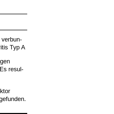
 ver­bun­
i­tis Typ A
gegen
 Es resul­
k­tor
 gefun­den.