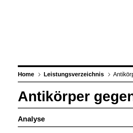
Home
Leis­tungs­ver­zeich­nis
Anti­kör
Anti­kör­per gegen 
Ana­lyse