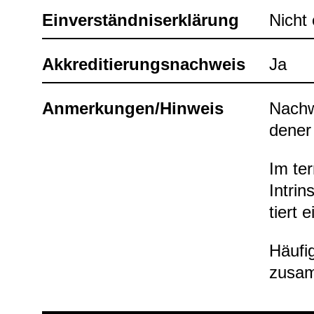
Ein­ver­ständ­nis­er­klä­rung
Nicht e
Akkre­di­tie­rungs­nach­weis
Ja
Anmer­kun­gen/Hin­weis
Nach­w
de­ner
Im ter
Intrin
tiert 
Häu­fi
zusam­