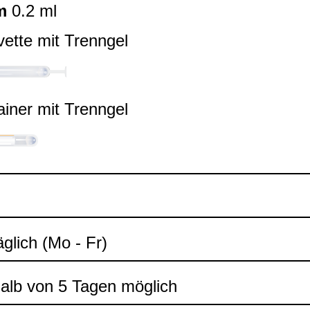
m
0.2 ml
ette mit Trenn­gel
ai­ner mit Trenn­gel
äg­lich (Mo - Fr)
halb von 5 Tagen mög­lich