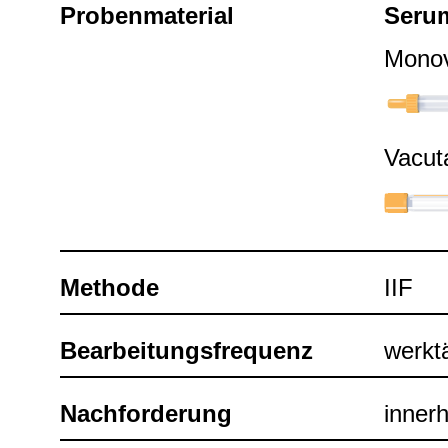
Pro­ben­ma­te­rial
Seru
Mono­v
Vacu­t
Methode
IIF
Bear­bei­tungs­fre­quenz
werk­t
Nach­for­de­rung
inner­