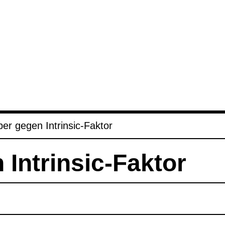
­per gegen Intrin­sic-​Fak­tor
Intrin­sic-​Fak­tor