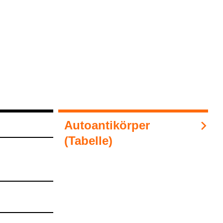
Auto­an­ti­kör­per
(Tabelle)